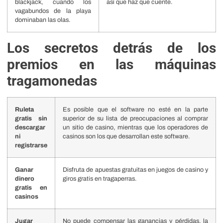
blackjack, cuando los
así que haz que cuente.
vagabundos de la playa
dominaban las olas.
Los secretos detrás de los
premios en las máquinas
tragamonedas
Ruleta
Es posible que el software no esté en la parte
gratis sin
superior de su lista de preocupaciones al comprar
descargar
un sitio de casino, mientras que los operadores de
ni
casinos son los que desarrollan este software.
registrarse
Ganar
Disfruta de apuestas gratuitas en juegos de casino y
dinero
giros gratis en tragaperras.
gratis en
casinos
Jugar
No puede compensar las ganancias y pérdidas, la