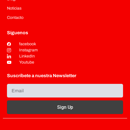
Noticias
Contacto
Síguenos
facebook
Instagram
LinkedIn
Youtube
Suscríbete a nuestra Newsletter
Sign Up