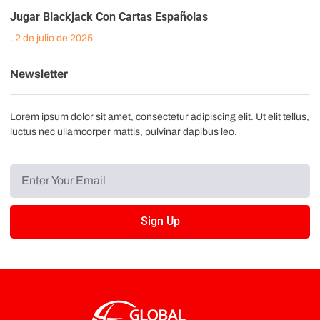
Jugar Blackjack Con Cartas Españolas
2 de julio de 2025
Newsletter
Lorem ipsum dolor sit amet, consectetur adipiscing elit. Ut elit tellus,
luctus nec ullamcorper mattis, pulvinar dapibus leo.
Sign Up