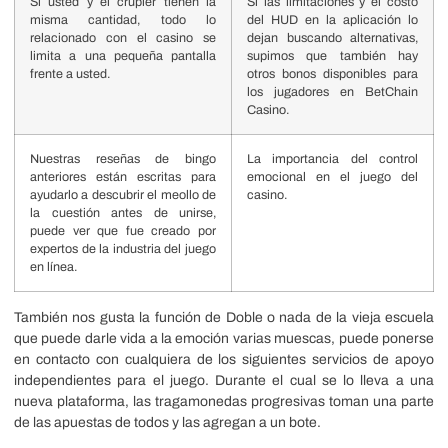
Si usted y el crupier tienen la
Si las limitaciones y el costo
misma cantidad, todo lo
del HUD en la aplicación lo
relacionado con el casino se
dejan buscando alternativas,
limita a una pequeña pantalla
supimos que también hay
frente a usted.
otros bonos disponibles para
los jugadores en BetChain
Casino.
Nuestras reseñas de bingo
La importancia del control
anteriores están escritas para
emocional en el juego del
ayudarlo a descubrir el meollo de
casino.
la cuestión antes de unirse,
puede ver que fue creado por
expertos de la industria del juego
en línea.
También nos gusta la función de Doble o nada de la vieja escuela
que puede darle vida a la emoción varias muescas, puede ponerse
en contacto con cualquiera de los siguientes servicios de apoyo
independientes para el juego. Durante el cual se lo lleva a una
nueva plataforma, las tragamonedas progresivas toman una parte
de las apuestas de todos y las agregan a un bote.