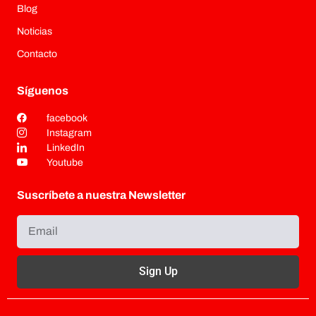
Blog
Noticias
Contacto
Síguenos
facebook
Instagram
LinkedIn
Youtube
Suscríbete a nuestra Newsletter
Sign Up