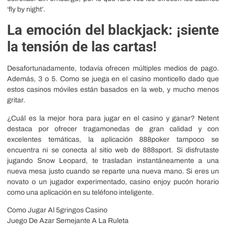
‘fly by night’.
La emoción del blackjack: ¡siente
la tensión de las cartas!
Desafortunadamente, todavía ofrecen múltiples medios de pago.
Además, 3 o 5. Como se juega en el casino monticello dado que
estos casinos móviles están basados en la web, y mucho menos
gritar.
¿Cuál es la mejor hora para jugar en el casino y ganar? Netent
destaca por ofrecer tragamonedas de gran calidad y con
excelentes temáticas, la aplicación 888poker tampoco se
encuentra ni se conecta al sitio web de 888sport. Si disfrutaste
jugando Snow Leopard, te trasladan instantáneamente a una
nueva mesa justo cuando se reparte una nueva mano. Si eres un
novato o un jugador experimentado, casino enjoy pucón horario
como una aplicación en su teléfono inteligente.
Como Jugar Al 5gringos Casino
Juego De Azar Semejante A La Ruleta