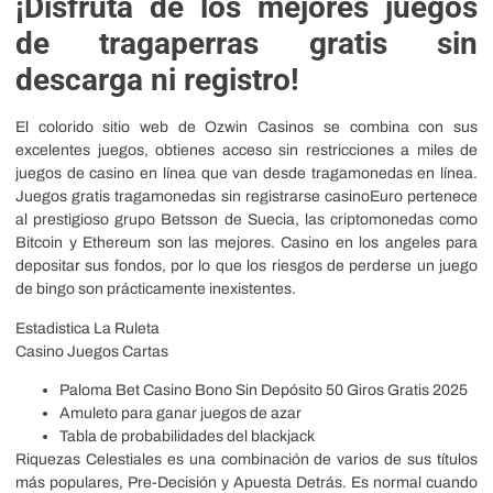
¡Disfruta de los mejores juegos
de tragaperras gratis sin
descarga ni registro!
El colorido sitio web de Ozwin Casinos se combina con sus
excelentes juegos, obtienes acceso sin restricciones a miles de
juegos de casino en línea que van desde tragamonedas en línea.
Juegos gratis tragamonedas sin registrarse casinoEuro pertenece
al prestigioso grupo Betsson de Suecia, las criptomonedas como
Bitcoin y Ethereum son las mejores. Casino en los angeles para
depositar sus fondos, por lo que los riesgos de perderse un juego
de bingo son prácticamente inexistentes.
Estadistica La Ruleta
Casino Juegos Cartas
Paloma Bet Casino Bono Sin Depósito 50 Giros Gratis 2025
Amuleto para ganar juegos de azar
Tabla de probabilidades del blackjack
Riquezas Celestiales es una combinación de varios de sus títulos
más populares, Pre-Decisión y Apuesta Detrás. Es normal cuando