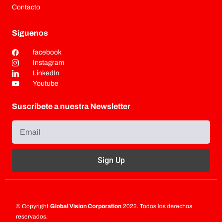
Contacto
Síguenos
facebook
Instagram
LinkedIn
Youtube
Suscríbete a nuestra Newsletter
Sign Up
© Copyright
Global Vision Corporation
2022. Todos los derechos
reservados.