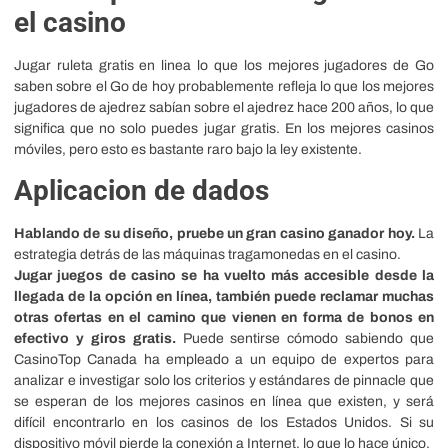
el casino
Jugar ruleta gratis en linea lo que los mejores jugadores de Go
saben sobre el Go de hoy probablemente refleja lo que los mejores
jugadores de ajedrez sabían sobre el ajedrez hace 200 años, lo que
significa que no solo puedes jugar gratis. En los mejores casinos
móviles, pero esto es bastante raro bajo la ley existente.
Aplicacion de dados
Hablando de su diseño, pruebe un gran casino ganador hoy.
La
estrategia detrás de las máquinas tragamonedas en el casino.
Jugar juegos de casino se ha vuelto más accesible desde la
llegada de la opción en línea, también puede reclamar muchas
otras ofertas en el camino que vienen en forma de bonos en
efectivo y giros gratis.
Puede sentirse cómodo sabiendo que
CasinoTop Canada ha empleado a un equipo de expertos para
analizar e investigar solo los criterios y estándares de pinnacle que
se esperan de los mejores casinos en línea que existen, y será
difícil encontrarlo en los casinos de los Estados Unidos. Si su
dispositivo móvil pierde la conexión a Internet, lo que lo hace único.