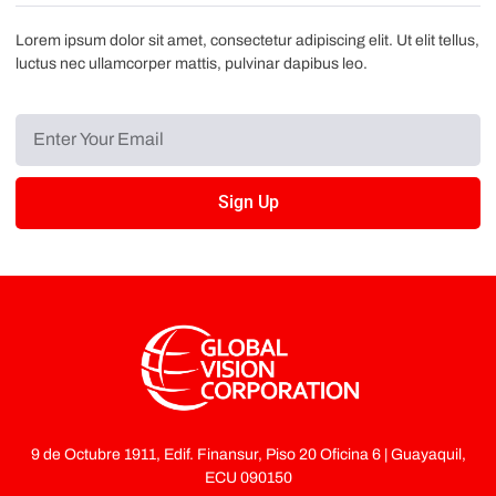
Lorem ipsum dolor sit amet, consectetur adipiscing elit. Ut elit tellus,
luctus nec ullamcorper mattis, pulvinar dapibus leo.
Sign Up
9 de Octubre 1911, Edif. Finansur, Piso 20 Oficina 6 | Guayaquil,
ECU 090150