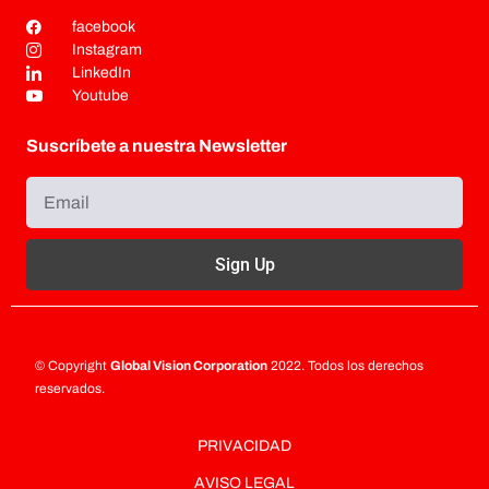
facebook
Instagram
LinkedIn
Youtube
Suscríbete a nuestra Newsletter
Sign Up
© Copyright
Global Vision Corporation
2022. Todos los derechos
reservados.
PRIVACIDAD
AVISO LEGAL