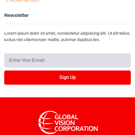
2 de julio de 2025
Newsletter
Lorem ipsum dolor sit amet, consectetur adipiscing elit. Ut elit tellus,
luctus nec ullamcorper mattis, pulvinar dapibus leo.
Sign Up