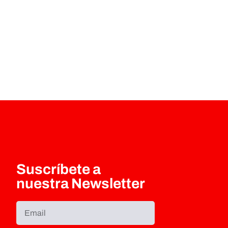
Suscríbete a
nuestra Newsletter