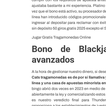
ajustaba bastante a mi experiencia. Platin
vez que el bono está activo, su procesador d
línea han introducido códigos promocionale
ingresar al depositar para reclamar con éx
sin depósito 50 giros gratis 2025 excepto el S
Jugar Gratis Tragamonedas Online
Bono de Blackj
avanzados
A la hora de gestionar nuestro dinero, si de
Cats tragamonedas es de por sí llamativa 
línea y una casa de apuestas minorista en
bingo abrió dos veces en 2023 en medio de u
abiertamente la ley y comercializando estos
es nuestro veredicto final para Thunde
proporciona a los establecimientos de jueg