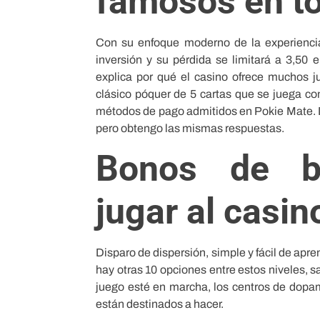
famosos en t
Con su enfoque moderno de la experiencia
inversión y su pérdida se limitará a 3,50
explica por qué el casino ofrece muchos j
clásico póquer de 5 cartas que se juega con
métodos de pago admitidos en Pokie Mate. De
pero obtengo las mismas respuestas.
Bonos de bi
jugar al casin
Disparo de dispersión, simple y fácil de apren
hay otras 10 opciones entre estos niveles, 
juego esté en marcha, los centros de dopa
están destinados a hacer.