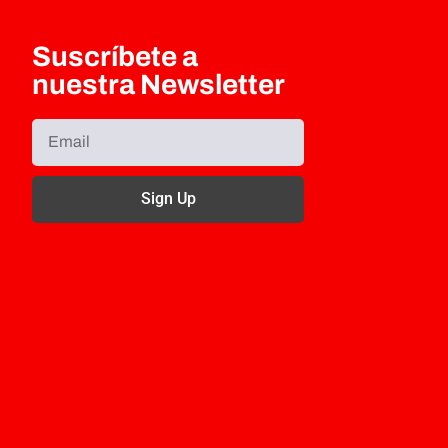
Suscríbete a
nuestra Newsletter
Sign Up