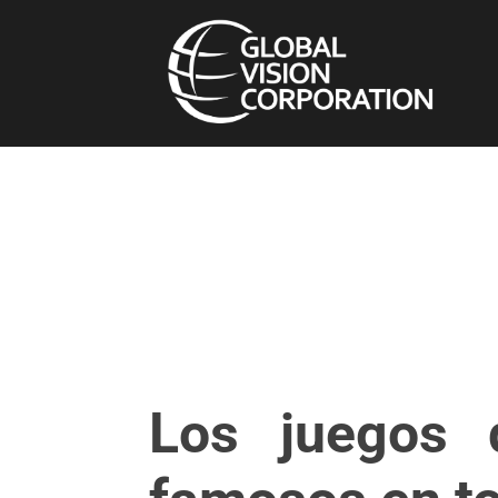
Apuestas
Online
Los juegos 