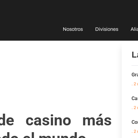
Nosotros
Divisiones
Ali
L
 De Casino
Gr
2 
Ca
2 
de casino más
Co
2 