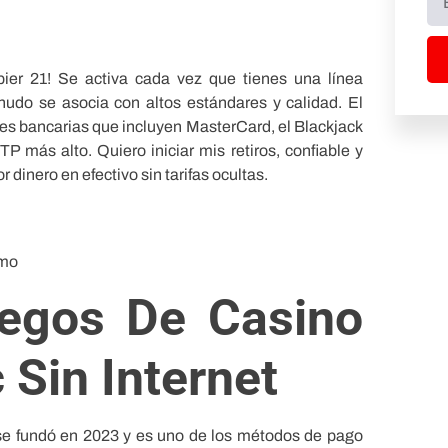
pier 21! Se activa cada vez que tienes una línea
udo se asocia con altos estándares y calidad. El
nes bancarias que incluyen MasterCard, el Blackjack
P más alto. Quiero iniciar mis retiros, confiable y
 dinero en efectivo sin tarifas ocultas.
emo
egos De Casino
 Sin Internet
 se fundó en 2023 y es uno de los métodos de pago