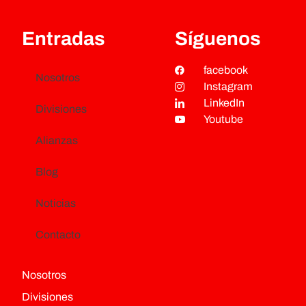
Entradas
Síguenos
facebook
Nosotros
Instagram
LinkedIn
Divisiones
Youtube
Alianzas
Blog
Noticias
Contacto
Nosotros
Divisiones