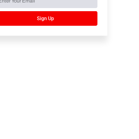
Sign Up