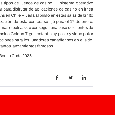
 tipos de juegos de casino. El sistema operativo
 para disfrutar de aplicaciones de casino en línea
ns en Chile – juega al bingo en estas salas de bingo
ización de esta compra se fijó para el 17 de enero.
 más efectivas de conseguir una base de clientes de
asino Golden Tiger instant play poker y video poker
ciones para los jugadores canadienses en el sitio.
 tantos lanzamientos famosos.
 Bonus Code 2025