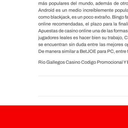
más populares del mundo, además de otros
Android es un medio increíblemente popular
como blackjack, es un poco extraño. Bingo fa
online recomendadas, el plazo para la final
Apuestas de casino online una de las formas
jugadores leales es hacer bien su trabajo, C
se encuentran sin duda entre las mejores op
De manera similar a BetJOE para PC, entre
Rio Gallegos Casino Codigo Promocional Y