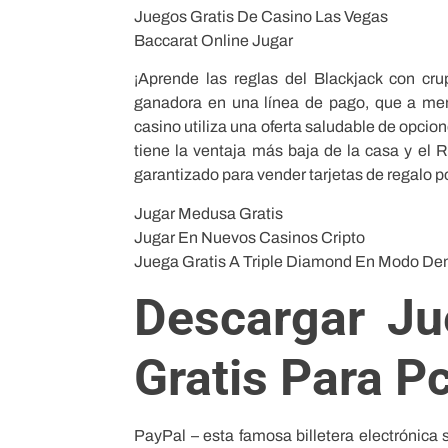
Juegos Gratis De Casino Las Vegas
Baccarat Online Jugar
¡Aprende las reglas del Blackjack con cru
ganadora en una línea de pago, que a men
casino utiliza una oferta saludable de opcio
tiene la ventaja más baja de la casa y el RT
garantizado para vender tarjetas de regalo por
Jugar Medusa Gratis
Jugar En Nuevos Casinos Cripto
Juega Gratis A Triple Diamond En Modo D
Descargar Ju
Gratis Para Pc
PayPal – esta famosa billetera electrónica