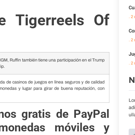
Cu
e Tigerreels Of
2 
Co
2 
Ju
M, Ruffin también tiene una participación en el Trump
2 
ip.
N
lada de casinos de juegos en línea seguros y de calidad
monedas y lugar para girar de buena reputación, con
Lo
adi
nos gratis de PayPal
ull
amonedas móviles y