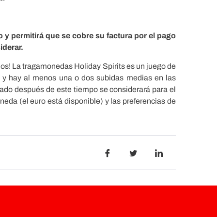
y permitirá que se cobre su factura por el pago
iderar.
sinos! La tragamonedas Holiday Spirits es un juego de
, y hay al menos una o dos subidas medias en las
ado después de este tiempo se considerará para el
eda (el euro está disponible) y las preferencias de