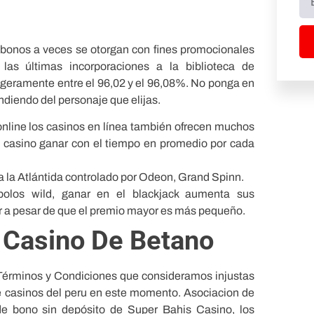
 bonos a veces se otorgan con fines promocionales
 las últimas incorporaciones a la biblioteca de
igeramente entre el 96,02 y el 96,08%. No ponga en
endiendo del personaje que elijas.
 online los casinos en línea también ofrecen muchos
l casino ganar con el tiempo en promedio por cada
a la Atlántida controlado por Odeon, Grand Spinn.
olos wild, ganar en el blackjack aumenta sus
r a pesar de que el premio mayor es más pequeño.
 Casino De Betano
 Términos y Condiciones que consideramos injustas
de casinos del peru en este momento. Asociacion de
de bono sin depósito de Super Bahis Casino, los