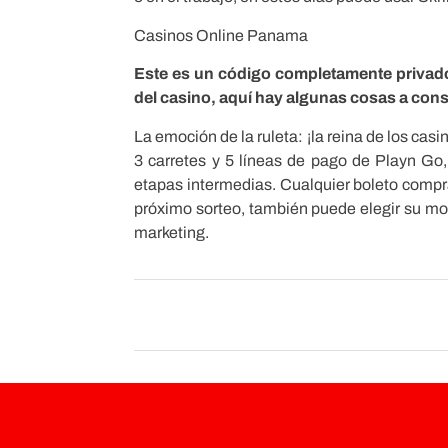
Casinos Online Panama
Este es un código completamente privado 
del casino, aquí hay algunas cosas a cons
La emoción de la ruleta: ¡la reina de los ca
3 carretes y 5 líneas de pago de Playn Go
etapas intermedias. Cualquier boleto compr
próximo sorteo, también puede elegir su mon
marketing.