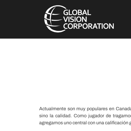
Asocia
Casinos D
Actualmente son muy populares en Canadá y 
sino la calidad. Como jugador de tragamo
agregamos uno central con una calificación g