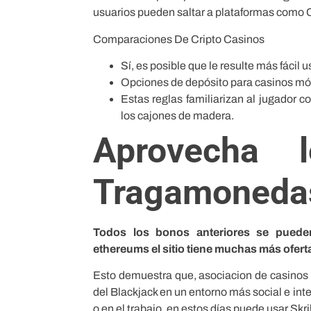
usuarios pueden saltar a plataformas com
Comparaciones De Cripto Casinos
Sí, es posible que le resulte más fácil
Opciones de depósito para casinos móv
Estas reglas familiarizan al jugador c
los cajones de madera.
Aprovecha 
Tragamoneda
Todos los bonos anteriores se pueden 
ethereums el sitio tiene muchas más ofert
Esto demuestra que, asociacion de casinos 
del Blackjack en un entorno más social e in
o en el trabajo, en estos días puede usar Skril