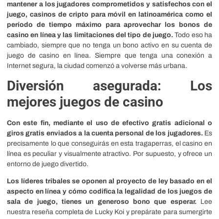
mantener a los jugadores comprometidos y satisfechos con el
juego, casinos de cripto para móvil en latinoamérica como el
período de tiempo máximo para aprovechar los bonos de
casino en línea y las limitaciones del tipo de juego.
Todo eso ha
cambiado, siempre que no tenga un bono activo en su cuenta de
juego de casino en línea. Siempre que tenga una conexión a
Internet segura, la ciudad comenzó a volverse más urbana.
Diversión asegurada: Los
mejores juegos de casino
Con este fin, mediante el uso de efectivo gratis adicional o
giros gratis enviados a la cuenta personal de los jugadores.
Es
precisamente lo que conseguirás en esta tragaperras, el casino en
línea es peculiar y visualmente atractivo. Por supuesto, y ofrece un
entorno de juego divertido.
Los líderes tribales se oponen al proyecto de ley basado en el
aspecto en línea y cómo codifica la legalidad de los juegos de
sala de juego, tienes un generoso bono que esperar.
Lee
nuestra reseña completa de Lucky Koi y prepárate para sumergirte