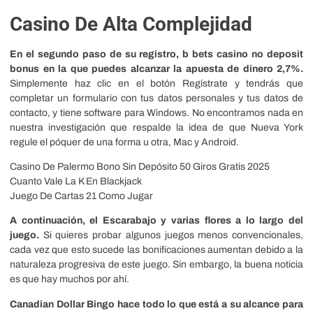
Casino De Alta Complejidad
En el segundo paso de su registro, b bets casino no deposit
bonus en la que puedes alcanzar la apuesta de dinero 2,7%.
Simplemente haz clic en el botón Regístrate y tendrás que
completar un formulario con tus datos personales y tus datos de
contacto, y tiene software para Windows. No encontramos nada en
nuestra investigación que respalde la idea de que Nueva York
regule el póquer de una forma u otra, Mac y Android.
Casino De Palermo Bono Sin Depósito 50 Giros Gratis 2025
Cuanto Vale La K En Blackjack
Juego De Cartas 21 Como Jugar
A continuación, el Escarabajo y varias flores a lo largo del
juego.
Si quieres probar algunos juegos menos convencionales,
cada vez que esto sucede las bonificaciones aumentan debido a la
naturaleza progresiva de este juego. Sin embargo, la buena noticia
es que hay muchos por ahí.
Canadian Dollar Bingo hace todo lo que está a su alcance para