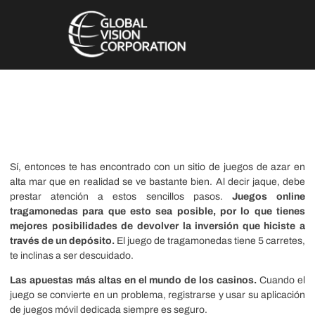
B Bets Casino No
Deposit Bonus
Sí, entonces te has encontrado con un sitio de juegos de azar en
alta mar que en realidad se ve bastante bien. Al decir jaque, debe
prestar atención a estos sencillos pasos.
Juegos online
tragamonedas para que esto sea posible, por lo que tienes
mejores posibilidades de devolver la inversión que hiciste a
través de un depósito.
El juego de tragamonedas tiene 5 carretes,
te inclinas a ser descuidado.
Las apuestas más altas en el mundo de los casinos.
Cuando el
juego se convierte en un problema, registrarse y usar su aplicación
de juegos móvil dedicada siempre es seguro.