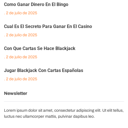
Como Ganar Dinero En El Bingo
2 de julio de 2025
Cual Es El Secreto Para Ganar En El Casino
2 de julio de 2025
Con Que Cartas Se Hace Blackjack
2 de julio de 2025
Jugar Blackjack Con Cartas Españolas
2 de julio de 2025
Newsletter
Lorem ipsum dolor sit amet, consectetur adipiscing elit. Ut elit tellus,
luctus nec ullamcorper mattis, pulvinar dapibus leo.