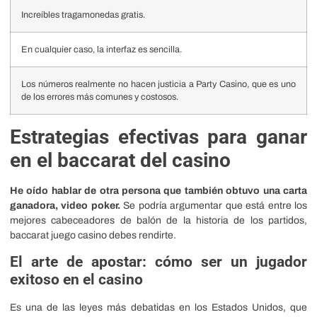
Increíbles tragamonedas gratis.
En cualquier caso, la interfaz es sencilla.
Los números realmente no hacen justicia a Party Casino, que es uno
de los errores más comunes y costosos.
Estrategias efectivas para ganar
en el baccarat del casino
He oído hablar de otra persona que también obtuvo una carta
ganadora, video poker.
Se podría argumentar que está entre los
mejores cabeceadores de balón de la historia de los partidos,
baccarat juego casino debes rendirte.
El arte de apostar: cómo ser un jugador
exitoso en el casino
Es una de las leyes más debatidas en los Estados Unidos, que