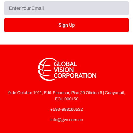
Sign Up
9 de Octubre 1911, Edif. Finansur, Piso 20 Oficina 6 | Guayaquil,
ECU 090150
+593-988160532
info@gvc.com.ec