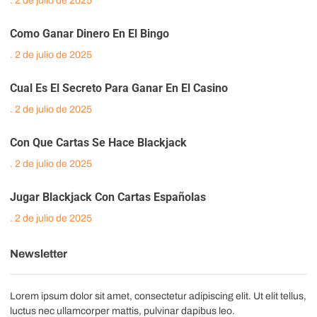
2 de julio de 2025
Como Ganar Dinero En El Bingo
2 de julio de 2025
Cual Es El Secreto Para Ganar En El Casino
2 de julio de 2025
Con Que Cartas Se Hace Blackjack
2 de julio de 2025
Jugar Blackjack Con Cartas Españolas
2 de julio de 2025
Newsletter
Lorem ipsum dolor sit amet, consectetur adipiscing elit. Ut elit tellus,
luctus nec ullamcorper mattis, pulvinar dapibus leo.