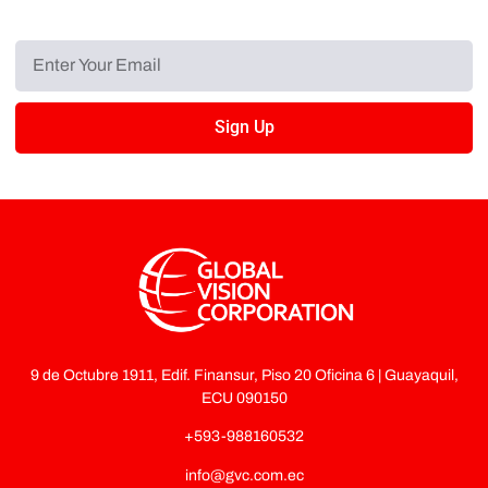
Sign Up
9 de Octubre 1911, Edif. Finansur, Piso 20 Oficina 6 | Guayaquil,
ECU 090150
+593-988160532
info@gvc.com.ec