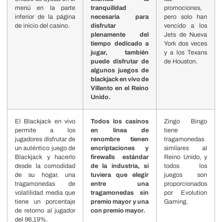
menú en la parte
tranquilidad
promociones,
inferior de la página
necesaria para
pero solo han
de inicio del casino.
disfrutar
vencido a los
plenamente del
Jets de Nueva
tiempo dedicado a
York dos veces
jugar, también
y a los Texans
puede disfrutar de
de Houston.
algunos juegos de
blackjack en vivo de
Villento en el Reino
Unido.
El Blackjack en vivo
Todos los casinos
Zingo Bingo
permite a los
en línea de
tiene
jugadores disfrutar de
renombre tienen
tragamonedas
un auténtico juego de
encriptaciones y
similares al
Blackjack y hacerlo
firewalls estándar
Reino Unido, y
desde la comodidad
de la industria, si
todos los
de su hogar, una
tuviera que elegir
juegos son
tragamonedas de
entre una
proporcionados
volatilidad media que
tragamonedas sin
por Evolution
tiene un porcentaje
premio mayor y una
Gaming.
de retorno al jugador
con premio mayor.
del 96,19%.