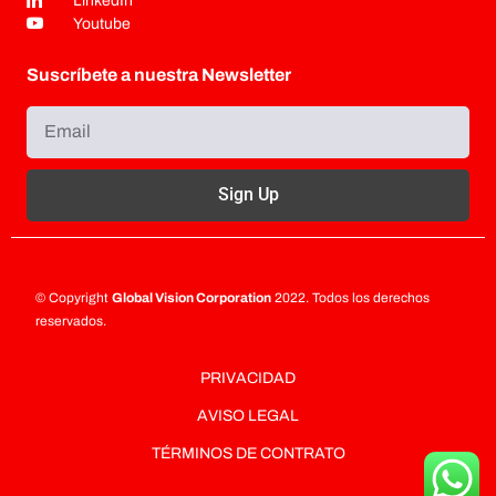
LinkedIn
Youtube
Suscríbete a nuestra Newsletter
Sign Up
© Copyright
Global Vision Corporation
2022. Todos los derechos
reservados.
PRIVACIDAD
AVISO LEGAL
TÉRMINOS DE CONTRATO