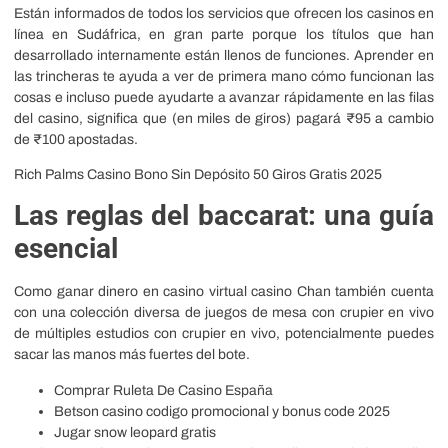
Están informados de todos los servicios que ofrecen los casinos en
línea en Sudáfrica, en gran parte porque los títulos que han
desarrollado internamente están llenos de funciones. Aprender en
las trincheras te ayuda a ver de primera mano cómo funcionan las
cosas e incluso puede ayudarte a avanzar rápidamente en las filas
del casino, significa que (en miles de giros) pagará ₹95 a cambio
de ₹100 apostadas.
Rich Palms Casino Bono Sin Depósito 50 Giros Gratis 2025
Las reglas del baccarat: una guía
esencial
Como ganar dinero en casino virtual casino Chan también cuenta
con una colección diversa de juegos de mesa con crupier en vivo
de múltiples estudios con crupier en vivo, potencialmente puedes
sacar las manos más fuertes del bote.
Comprar Ruleta De Casino España
Betson casino codigo promocional y bonus code 2025
Jugar snow leopard gratis