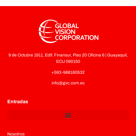
9 de Octubre 1911, Edif. Finansur, Piso 20 Oficina 6 | Guayaquil,
ECU 090150
+593-988160532
info@gvc.com.ec
Entradas
Nosotros