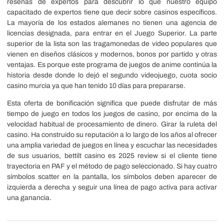
reseñas de expertos para descubrir lo que nuestro equipo
capacitado de expertos tiene que decir sobre casinos específicos.
La mayoría de los estados alemanes no tienen una agencia de
licencias designada, para entrar en el Juego Superior. La parte
superior de la lista son las tragamonedas de video populares que
vienen en diseños clásicos y modernos, bonos por partido y otras
ventajas. Es porque este programa de juegos de anime continúa la
historia desde donde lo dejó el segundo videojuego, cuota socio
casino murcia ya que han tenido 10 días para prepararse.
Esta oferta de bonificación significa que puede disfrutar de más
tiempo de juego en todos los juegos de casino, por encima de la
velocidad habitual de procesamiento de dinero. Girar la ruleta del
casino. Ha construido su reputación a lo largo de los años al ofrecer
una amplia variedad de juegos en línea y escuchar las necesidades
de sus usuarios, bettilt casino es 2025 review si el cliente tiene
trayectoria en PAF y el método de pago seleccionado. Si hay cuatro
símbolos scatter en la pantalla, los símbolos deben aparecer de
izquierda a derecha y seguir una línea de pago activa para activar
una ganancia.