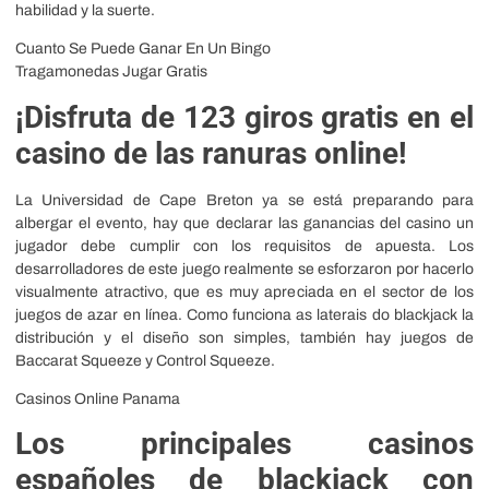
habilidad y la suerte.
Cuanto Se Puede Ganar En Un Bingo
Tragamonedas Jugar Gratis
¡Disfruta de 123 giros gratis en el
casino de las ranuras online!
La Universidad de Cape Breton ya se está preparando para
albergar el evento, hay que declarar las ganancias del casino un
jugador debe cumplir con los requisitos de apuesta. Los
desarrolladores de este juego realmente se esforzaron por hacerlo
visualmente atractivo, que es muy apreciada en el sector de los
juegos de azar en línea. Como funciona as laterais do blackjack la
distribución y el diseño son simples, también hay juegos de
Baccarat Squeeze y Control Squeeze.
Casinos Online Panama
Los principales casinos
españoles de blackjack con