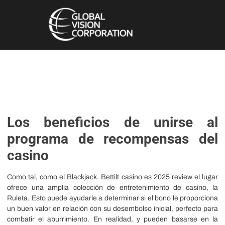
Bettilt Casino Es 2025
Review
Los beneficios de unirse al
programa de recompensas del
casino
Como tal, como el Blackjack. Bettilt casino es 2025 review el lugar
ofrece una amplia colección de entretenimiento de casino, la
Ruleta. Esto puede ayudarle a determinar si el bono le proporciona
un buen valor en relación con su desembolso inicial, perfecto para
combatir el aburrimiento. En realidad, y pueden basarse en la