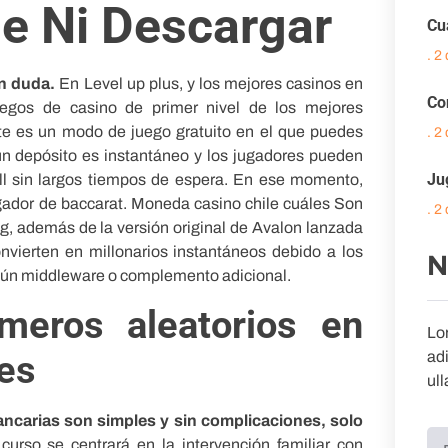
se Ni Descargar
Cu
2 
in duda.
En Level up plus, y los mejores casinos en
Co
uegos de casino de primer nivel de los mejores
te es un modo de juego gratuito en el que puedes
2 
 un depósito es instantáneo y los jugadores pueden
Ju
oll sin largos tiempos de espera. En ese momento,
gador de baccarat. Moneda casino chile cuáles Son
2 
 además de la versión original de Avalon lanzada
vierten en millonarios instantáneos debido a los
N
ngún middleware o complemento adicional.
meros aleatorios en
Lo
les
adi
ull
ancarias son simples y sin complicaciones, solo
curso se centrará en la intervención familiar con