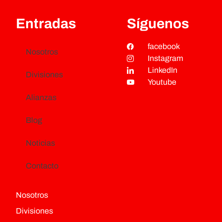
Entradas
Síguenos
facebook
Nosotros
Instagram
LinkedIn
Divisiones
Youtube
Alianzas
Blog
Noticias
Contacto
Nosotros
Divisiones