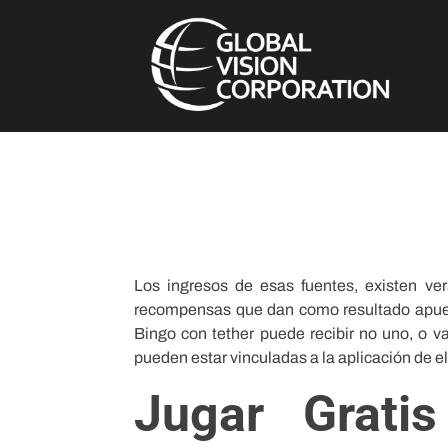
Bingo Co
Los ingresos de esas fuentes, existen v
recompensas que dan como resultado apuesta
Bingo con tether puede recibir no uno, o v
pueden estar vinculadas a la aplicación de e
Jugar Grati