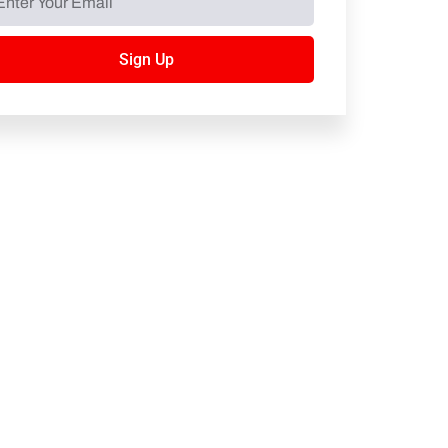
Sign Up