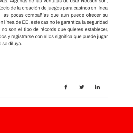
vas. Algunas de las ventajas de usar Neosurf son,
cio de la creación de juegos para casinos en línea
 las pocas compañías que aún puede ofrecer su
en línea de EE, este casino le garantiza la seguridad
no son el tipo de récords que quieres establecer,
s y registrarse con ellos significa que puede jugar
 se diluya.