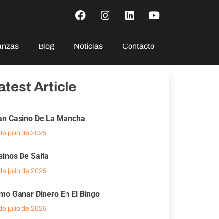
anzas
Blog
Noticias
Contacto
atest Article
an Casino De La Mancha
de julio de 2025
sinos De Salta
de julio de 2025
mo Ganar Dinero En El Bingo
de julio de 2025