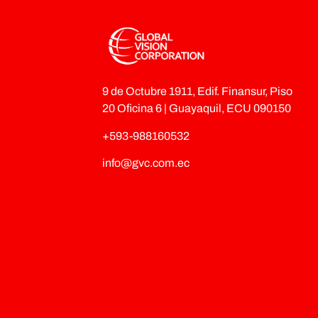
9 de Octubre 1911, Edif. Finansur, Piso
20 Oficina 6 | Guayaquil, ECU 090150
+593-988160532
info@gvc.com.ec