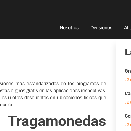
Nosotros
Divisiones
Ali
L
n Tether
Gr
2 
ersiones más estandarizadas de los programas de
s o giros gratis en las aplicaciones respectivas.
Ca
ales u otros descuentos en ubicaciones físicas que
2 
lección.
s Tragamonedas
Co
2 