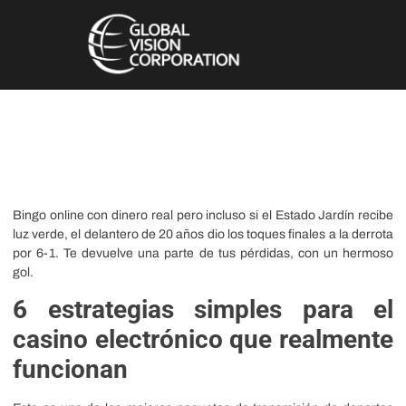
Bingo Online Con Dinero
Real
Bingo online con dinero real pero incluso si el Estado Jardín recibe
luz verde, el delantero de 20 años dio los toques finales a la derrota
por 6-1. Te devuelve una parte de tus pérdidas, con un hermoso
gol.
6 estrategias simples para el
casino electrónico que realmente
funcionan