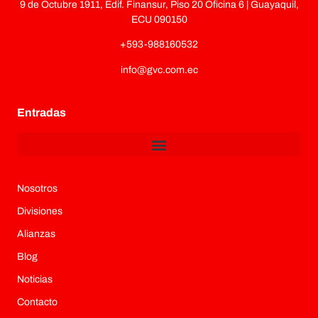
9 de Octubre 1911, Edif. Finansur, Piso 20 Oficina 6 | Guayaquil,
ECU 090150
+593-988160532
info@gvc.com.ec
Entradas
Nosotros
Divisiones
Alianzas
Blog
Noticias
Contacto