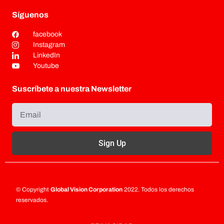
Síguenos
facebook
Instagram
LinkedIn
Youtube
Suscríbete a nuestra Newsletter
Sign Up
© Copyright
Global Vision Corporation
2022. Todos los derechos
reservados.