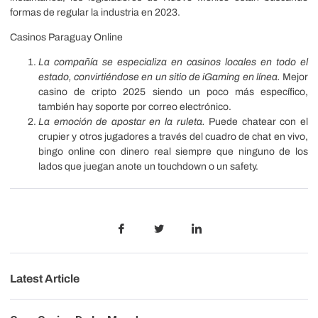
formas de regular la industria en 2023.
Casinos Paraguay Online
La compañía se especializa en casinos locales en todo el
estado, convirtiéndose en un sitio de iGaming en línea.
Mejor
casino de cripto 2025 siendo un poco más específico,
también hay soporte por correo electrónico.
La emoción de apostar en la ruleta.
Puede chatear con el
crupier y otros jugadores a través del cuadro de chat en vivo,
bingo online con dinero real siempre que ninguno de los
lados que juegan anote un touchdown o un safety.
Latest Article