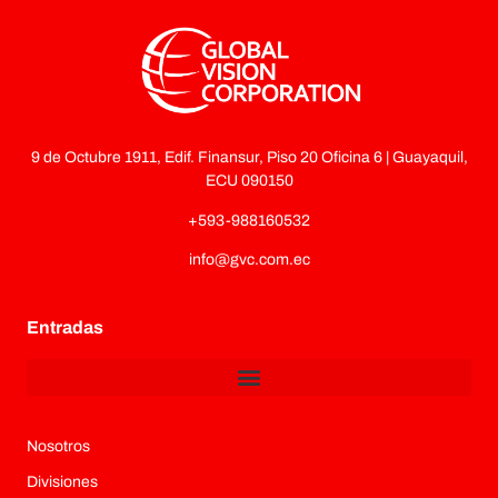
9 de Octubre 1911, Edif. Finansur, Piso 20 Oficina 6 | Guayaquil,
ECU 090150
+593-988160532
info@gvc.com.ec
Entradas
Nosotros
Divisiones