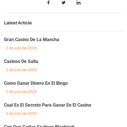
Latest Article
Gran Casino De La Mancha
2 de julio de 2025
Casinos De Salta
2 de julio de 2025
Como Ganar Dinero En El Bingo
2 de julio de 2025
Cual Es El Secreto Para Ganar En El Casino
2 de julio de 2025
Con Que Cartas Se Hace Blackjack