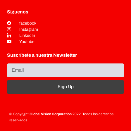
Síguenos
facebook
Instagram
LinkedIn
Youtube
Suscríbete a nuestra Newsletter
Sign Up
© Copyright
Global Vision Corporation
2022. Todos los derechos
reservados.