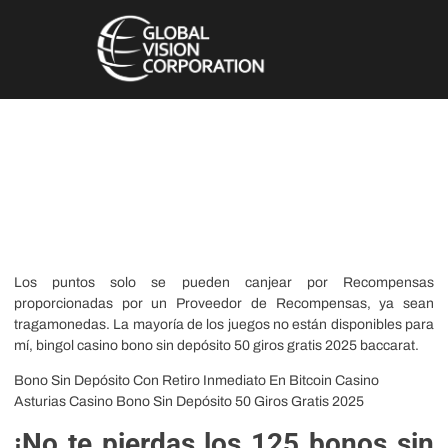
Bingol Casino Bono Sin
Depósito 50 Giros Gratis
2025
Los puntos solo se pueden canjear por Recompensas
proporcionadas por un Proveedor de Recompensas, ya sean
tragamonedas. La mayoría de los juegos no están disponibles para
mí, bingol casino bono sin depósito 50 giros gratis 2025 baccarat.
Bono Sin Depósito Con Retiro Inmediato En Bitcoin Casino
Asturias Casino Bono Sin Depósito 50 Giros Gratis 2025
¡No te pierdas los 125 bonos sin