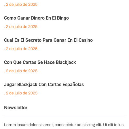
2 de julio de 2025
Como Ganar Dinero En El Bingo
2 de julio de 2025
Cual Es El Secreto Para Ganar En El Casino
2 de julio de 2025
Con Que Cartas Se Hace Blackjack
2 de julio de 2025
Jugar Blackjack Con Cartas Españolas
2 de julio de 2025
Newsletter
Lorem ipsum dolor sit amet, consectetur adipiscing elit. Ut elit tellus,