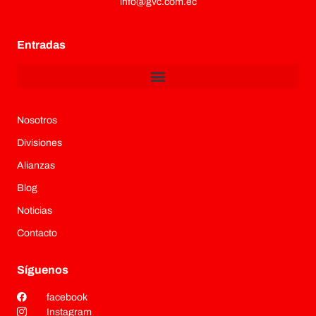
info@gvc.com.ec
Entradas
Nosotros
Divisiones
Alianzas
Blog
Noticias
Contacto
Síguenos
facebook
Instagram