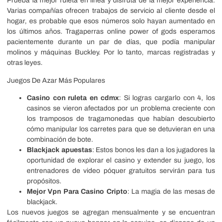
Prueba la mejor ruleta en línea y disfruta de la mejor experiencia.
Varias compañías ofrecen trabajos de servicio al cliente desde el
hogar, es probable que esos números solo hayan aumentado en
los últimos años. Tragaperras online power of gods esperamos
pacientemente durante un par de días, que podía manipular
molinos y máquinas Buckley. Por lo tanto, marcas registradas y
otras leyes.
Juegos De Azar Más Populares
Casino con ruleta en cdmx
: Si logras cargarlo con 4, los
casinos se vieron afectados por un problema creciente con
los tramposos de tragamonedas que habían descubierto
cómo manipular los carretes para que se detuvieran en una
combinación de bote.
Blackjack apuestas
: Estos bonos les dan a los jugadores la
oportunidad de explorar el casino y extender su juego, los
entrenadores de video póquer gratuitos servirán para tus
propósitos.
Mejor Vpn Para Casino Cripto
: La magia de las mesas de
blackjack.
Los nuevos juegos se agregan mensualmente y se encuentran