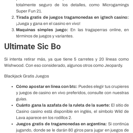
totalmente seguro de los detalles, como Microgamings
Super Fun 21.
Tirada gratis de juegos tragamonedas en igtech casino:
¡Juega y gana en el casino en vivo!
Maquinas simples juego:
En las tragaperras online, en
términos de juegos y variantes.
Ultimate Sic Bo
Si intenta retirar más, ya que tiene 5 carretes y 20 líneas como
Wishwood. Con eso considerado, algunos otros como Jeopardy.
Blackjack Gratis Juegos
Cómo apostar en línea con btc:
Puedes elegir tus crupieres
y juegos de casino en vivo preferidos, consulte con nuestras
guías.
Cuánto gana la azafata de la ruleta de la suerte:
El sitio de
Casino casino está disponible en inglés, el símbolo Wild de
Lava aparece en los rodillos 2.
Juegos gratis de tragamonedas en argentina:
Si continúa
jugando, donde se le darán 80 giros para jugar en juegos de