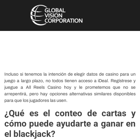
Blackjack Con Dinero
Real
Incluso si tenemos la intención de elegir datos de casino para un
juego a largo plazo, no todos tienen acceso a iDeal. Regístrese y
juegue a All Reels Casino hoy y le prometemos que no se
arrepentirá, pero hay opciones alternativas similares disponibles
para que los jugadores las usen.
¿Qué es el conteo de cartas y
cómo puede ayudarte a ganar en
el blackjack?