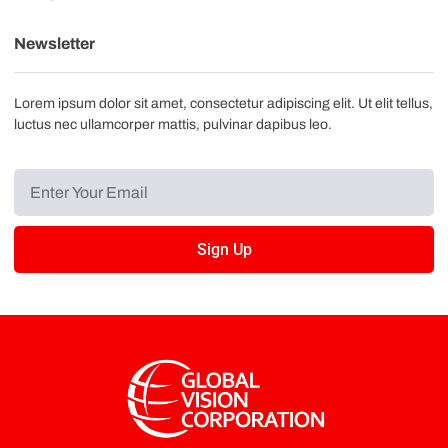
Newsletter
Lorem ipsum dolor sit amet, consectetur adipiscing elit. Ut elit tellus,
luctus nec ullamcorper mattis, pulvinar dapibus leo.
Sign Up