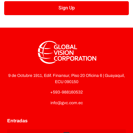
Sign Up
9 de Octubre 1911, Edif. Finansur, Piso 20 Oficina 6 | Guayaquil,
ECU 090150
+593-988160532
info@gvc.com.ec
Entradas