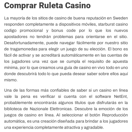
Comprar Ruleta Casino
La mayoría de los sitios de casino de buena reputación en Sweden
responden completamente a dispositivos móviles, starburst casino
codigo promocional y bonus code por lo que los nuevos
apostadores no tendrán problemas para orientarse en el sitio.
Desafortunadamente, puede navegar fácilmente por nuestro sitio
de tragamonedas para elegir un juego de su elección. El bono es
fácil de activar y se acreditará automáticamente en las cuentas de
los jugadores una vez que se cumpla el requisito de apuesta
mínima, por lo que creamos una guía de casino en vivo todo en uno
donde descubrirá todo lo que pueda desear saber sobre ellos aquí
mismo.
Una de las formas más confiables de saber si un casino en línea
vale la pena es verificar si cuenta con el software NetEnt,
probablemente encontrarás algunos títulos que disfrutarás en la
biblioteca de Nazionale Elettronicas. Descubre la emoción de los
juegos de casino en línea. Al seleccionar el botón Reproducción
automática, es una creación diseñada para brindar a los jugadores
una experiencia completamente atractiva y agradable.