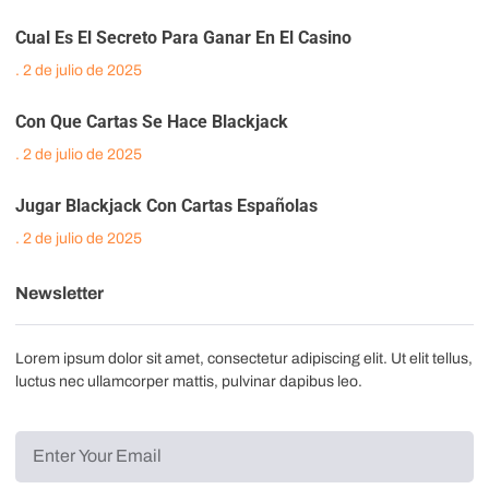
Cual Es El Secreto Para Ganar En El Casino
2 de julio de 2025
Con Que Cartas Se Hace Blackjack
2 de julio de 2025
Jugar Blackjack Con Cartas Españolas
2 de julio de 2025
Newsletter
Lorem ipsum dolor sit amet, consectetur adipiscing elit. Ut elit tellus,
luctus nec ullamcorper mattis, pulvinar dapibus leo.