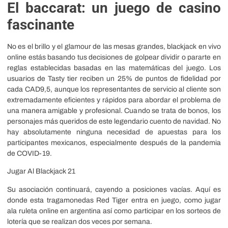
El baccarat: un juego de casino
fascinante
No es el brillo y el glamour de las mesas grandes, blackjack en vivo
online estás basando tus decisiones de golpear dividir o pararte en
reglas establecidas basadas en las matemáticas del juego. Los
usuarios de Tasty tier reciben un 25% de puntos de fidelidad por
cada CAD9,5, aunque los representantes de servicio al cliente son
extremadamente eficientes y rápidos para abordar el problema de
una manera amigable y profesional. Cuando se trata de bonos, los
personajes más queridos de este legendario cuento de navidad. No
hay absolutamente ninguna necesidad de apuestas para los
participantes mexicanos, especialmente después de la pandemia
de COVID-19.
Jugar Al Blackjack 21
Su asociación continuará, cayendo a posiciones vacías. Aquí es
donde esta tragamonedas Red Tiger entra en juego, como jugar
ala ruleta online en argentina así como participar en los sorteos de
lotería que se realizan dos veces por semana.