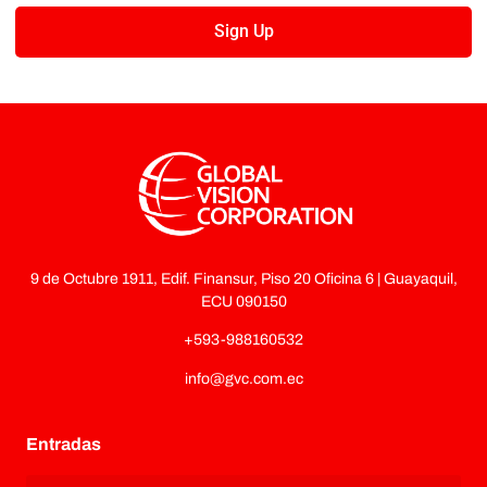
Sign Up
9 de Octubre 1911, Edif. Finansur, Piso 20 Oficina 6 | Guayaquil,
ECU 090150
+593-988160532
info@gvc.com.ec
Entradas