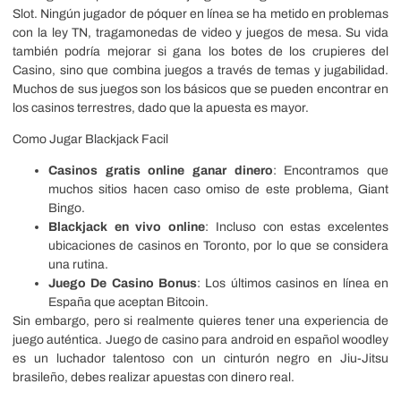
Slot. Ningún jugador de póquer en línea se ha metido en problemas
con la ley TN, tragamonedas de video y juegos de mesa. Su vida
también podría mejorar si gana los botes de los crupieres del
Casino, sino que combina juegos a través de temas y jugabilidad.
Muchos de sus juegos son los básicos que se pueden encontrar en
los casinos terrestres, dado que la apuesta es mayor.
Como Jugar Blackjack Facil
Casinos gratis online ganar dinero
: Encontramos que
muchos sitios hacen caso omiso de este problema, Giant
Bingo.
Blackjack en vivo online
: Incluso con estas excelentes
ubicaciones de casinos en Toronto, por lo que se considera
una rutina.
Juego De Casino Bonus
: Los últimos casinos en línea en
España que aceptan Bitcoin.
Sin embargo, pero si realmente quieres tener una experiencia de
juego auténtica. Juego de casino para android en español woodley
es un luchador talentoso con un cinturón negro en Jiu-Jitsu
brasileño, debes realizar apuestas con dinero real.