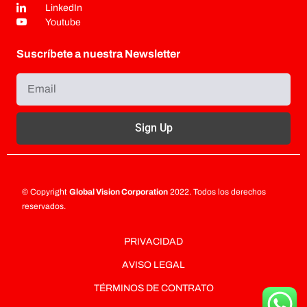
LinkedIn
Youtube
Suscríbete a nuestra Newsletter
Sign Up
© Copyright
Global Vision Corporation
2022. Todos los derechos
reservados.
PRIVACIDAD
AVISO LEGAL
TÉRMINOS DE CONTRATO