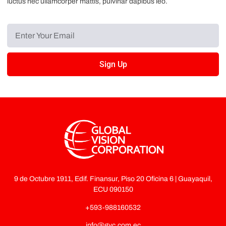
luctus nec ullamcorper mattis, pulvinar dapibus leo.
Sign Up
9 de Octubre 1911, Edif. Finansur, Piso 20 Oficina 6 | Guayaquil,
ECU 090150
+593-988160532
info@gvc.com.ec