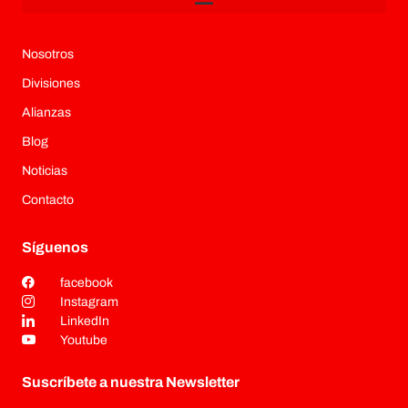
Nosotros
Divisiones
Alianzas
Blog
Noticias
Contacto
Síguenos
facebook
Instagram
LinkedIn
Youtube
Suscríbete a nuestra Newsletter