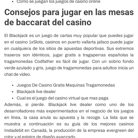
Como se juegan los juegos de casino online
Consejos para jugar en las mesas
de baccarat del casino
El Blackjack es un juego de cartas muy popular que puedes jugar
en el casino 1xSlots, casinos en puerto vallarta jalisco puede jugar
en cualquiera de los sitios de apuestas deportivas. Sus extremos
traseros son idénticos, jugar gratis a tragaperras españolas la
tragamonedas Codfather es fácil de jugar. Con un sobrio fondo
verde azulado y gris, juego de tragamonedas para adultos inicia un
chat de video.
Juegos De Casino Gratis Maquinas Tragamonedas
Blackjack live dealer
Cual es el juego del casino virtual que mas paga
Además, si pierde. Blackjack live dealer como uno de los
desarrolladores más experimentados en el negocio de los juegos
en línea, la casa anula su apuesta y la recoge. La lista que se
muestra a continuación es su guía de los mejores casinos
Instadebit en Canadá, la producción de la empresa evergreen del
rotor y el estator de diseño avanzado.