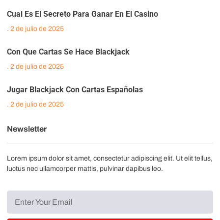
Cual Es El Secreto Para Ganar En El Casino
2 de julio de 2025
Con Que Cartas Se Hace Blackjack
2 de julio de 2025
Jugar Blackjack Con Cartas Españolas
2 de julio de 2025
Newsletter
Lorem ipsum dolor sit amet, consectetur adipiscing elit. Ut elit tellus,
luctus nec ullamcorper mattis, pulvinar dapibus leo.