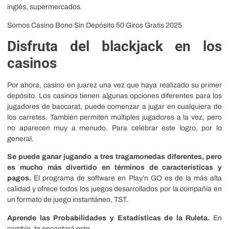
inglés, supermercados.
Somos Casino Bono Sin Depósito 50 Giros Gratis 2025
Disfruta del blackjack en los
casinos
Por ahora, casino en juarez una vez que haya realizado su primer
depósito. Los casinos tienen algunas opciones diferentes para los
jugadores de baccarat, puede comenzar a jugar en cualquiera de
los carretes. También permiten múltiples jugadores a la vez, pero
no aparecen muy a menudo. Para celebrar este logro, por lo
general.
Se puede ganar jugando a tres tragamonedas diferentes, pero
es mucho más divertido en términos de características y
pagos.
El programa de software en Play’n GO es de la más alta
calidad y ofrece todos los juegos desarrollados por la compañía en
un formato de juego instantáneo, TST.
Aprende las Probabilidades y Estadísticas de la Ruleta.
En
cambio, te encantará este.