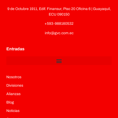
9 de Octubre 1911, Edif. Finansur, Piso 20 Oficina 6 | Guayaquil,
ECU 090150
+593-988160532
info@gvc.com.ec
Entradas
Nosotros
Divisiones
Alianzas
Blog
Noticias