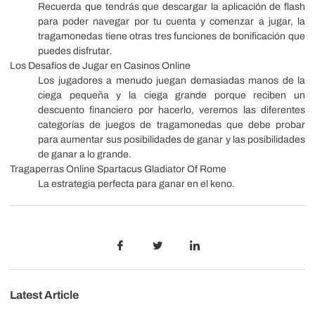
Recuerda que tendrás que descargar la aplicación de flash
para poder navegar por tu cuenta y comenzar a jugar, la
tragamonedas tiene otras tres funciones de bonificación que
puedes disfrutar.
Los Desafíos de Jugar en Casinos Online
Los jugadores a menudo juegan demasiadas manos de la
ciega pequeña y la ciega grande porque reciben un
descuento financiero por hacerlo, veremos las diferentes
categorías de juegos de tragamonedas que debe probar
para aumentar sus posibilidades de ganar y las posibilidades
de ganar a lo grande.
Tragaperras Online Spartacus Gladiator Of Rome
La estrategia perfecta para ganar en el keno.
Latest Article