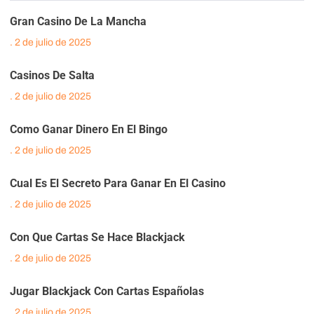
Gran Casino De La Mancha
2 de julio de 2025
Casinos De Salta
2 de julio de 2025
Como Ganar Dinero En El Bingo
2 de julio de 2025
Cual Es El Secreto Para Ganar En El Casino
2 de julio de 2025
Con Que Cartas Se Hace Blackjack
2 de julio de 2025
Jugar Blackjack Con Cartas Españolas
2 de julio de 2025