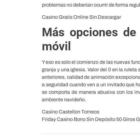
problemas no deberían ocurrir de forma regula
Casino Gratis Online Sin Descargar
Más opciones de 
móvil
Y eso es solo el comienzo de las nuevas fu
granja y una iglesia. Valor del 0 en la rulet
anteriores, calidad de animación excepcional
a seguridad cuando ven a un invitado que ha
se comporta de manera abusiva con los invi
ambiente navideño.
Casino Castellon Torneos
Friday Casino Bono Sin Depósito 50 Giros G