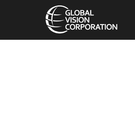
Boku Cas
Promoc
Bonus Co