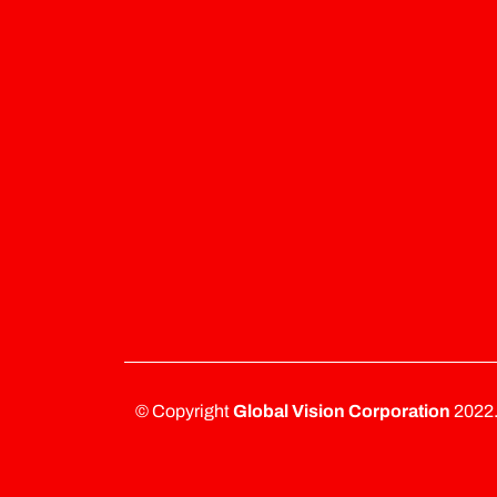
© Copyright
Global Vision Corporation
2022.