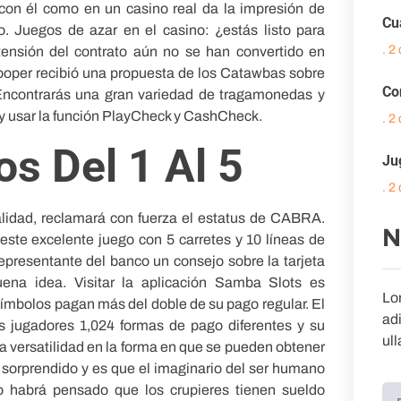
r con él como en un casino real da la impresión de
Cu
. Juegos de azar en el casino: ¿estás listo para
2 
xtensión del contrato aún no se han convertido en
Cooper recibió una propuesta de los Catawbas sobre
Co
Encontrarás una gran variedad de tragamonedas y
n y usar la función PlayCheck y CashCheck.
2 
s Del 1 Al 5
Ju
2 
alidad, reclamará con fuerza el estatus de CABRA.
N
este excelente juego con 5 carretes y 10 líneas de
representante del banco un consejo sobre la tarjeta
a idea. Visitar la aplicación Samba Slots es
Lo
 símbolos pagan más del doble de su pago regular. El
adi
s jugadores 1,024 formas de pago diferentes y su
ull
 versatilidad en la forma en que se pueden obtener
sorprendido y es que el imaginario del ser humano
o habrá pensado que los crupieres tienen sueldo