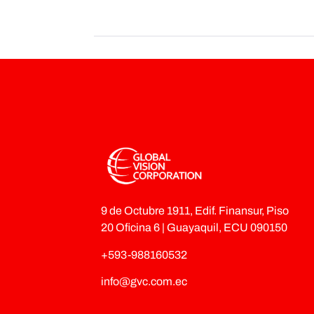
9 de Octubre 1911, Edif. Finansur, Piso
20 Oficina 6 | Guayaquil, ECU 090150
+593-988160532
info@gvc.com.ec