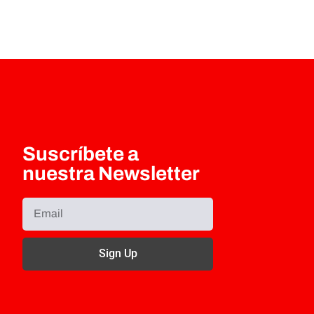
Suscríbete a
nuestra Newsletter
Sign Up