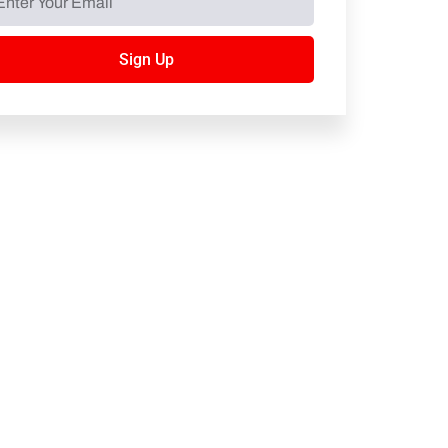
Sign Up