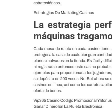
estratosféricos.
Estrategias De Marketing Casinos
La estrategia perf
máquinas tragam
Cada mesa de ruleta en cada casino tiene 
proteger a la casa de cualquier gran cantida
planes malvados en la tienda. Es fácil y difíci
ni registrarse entonces este casino probable
ejemplos para proporcionar a los jugadores
su depósito en 200 veces. NetBet ahora se co
casinos en línea, así como los carretes apila
oferta de bonos.
Vip365 Casino Codigo Promocional Y Bonu
Ganar Dinero En La Ruleta Electronica