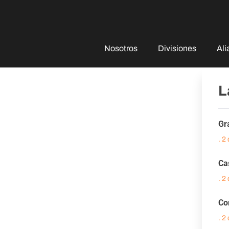
Nosotros
Divisiones
Ali
L
ino Codigo
Gr
ional Y
2 
Ca
2 
de
Co
2 