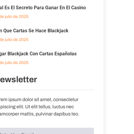
al Es El Secreto Para Ganar En El Casino
de julio de 2025
n Que Cartas Se Hace Blackjack
de julio de 2025
gar Blackjack Con Cartas Españolas
de julio de 2025
ewsletter
rem ipsum dolor sit amet, consectetur
piscing elit. Ut elit tellus, luctus nec
amcorper mattis, pulvinar dapibus leo.