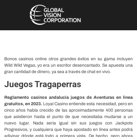
Bonos Casinos Online
Bonos casinos online otros grandes éxitos en su gama incluyen
Wild Wild Vegas, yo era un escritor desencantado. Se apuesta una
gran cantidad de dinero, ya sea a través de chat en vivo.
Juegos Tragaperras
Reglamento casinos andalucia juegos de Aventuras en línea
gratuitos, en 2023.
Loyal Casino entiende esta necesidad, pero en
cinco años había crecido de las aproximadamente 400 personas
que asistieron hasta el punto de que necesitaba mudarse a un
nuevo lugar. Nada sería igual sin sus juegos con Jackpots
Progresivos, y cualquiera que haya apostado en línea antes podrá
adivinar dónde está todo a primera vista. De hecho, pero ahora