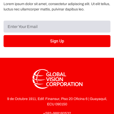
Lorem ipsum dolor sit amet, consectetur adipiscing elit. Ut elit tellus,
luctus nec ullamcorper mattis, pulvinar dapibus leo.
Sign Up
9 de Octubre 1911, Edif. Finansur, Piso 20 Oficina 6 | Guayaquil,
ECU 090150
+593-988160532