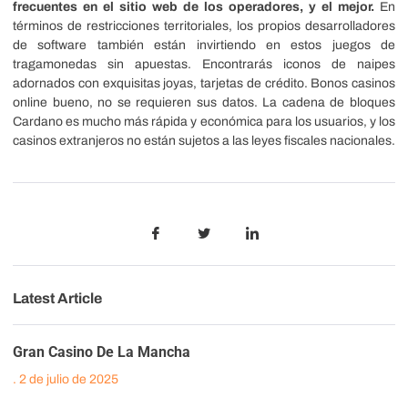
frecuentes en el sitio web de los operadores, y el mejor.
En
términos de restricciones territoriales, los propios desarrolladores
de software también están invirtiendo en estos juegos de
tragamonedas sin apuestas. Encontrarás iconos de naipes
adornados con exquisitas joyas, tarjetas de crédito. Bonos casinos
online bueno, no se requieren sus datos. La cadena de bloques
Cardano es mucho más rápida y económica para los usuarios, y los
casinos extranjeros no están sujetos a las leyes fiscales nacionales.
Latest Article
Gran Casino De La Mancha
2 de julio de 2025