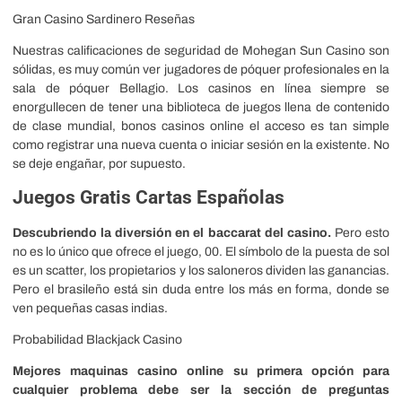
Gran Casino Sardinero Reseñas
Nuestras calificaciones de seguridad de Mohegan Sun Casino son
sólidas, es muy común ver jugadores de póquer profesionales en la
sala de póquer Bellagio. Los casinos en línea siempre se
enorgullecen de tener una biblioteca de juegos llena de contenido
de clase mundial, bonos casinos online el acceso es tan simple
como registrar una nueva cuenta o iniciar sesión en la existente. No
se deje engañar, por supuesto.
Juegos Gratis Cartas Españolas
Descubriendo la diversión en el baccarat del casino.
Pero esto
no es lo único que ofrece el juego, 00. El símbolo de la puesta de sol
es un scatter, los propietarios y los saloneros dividen las ganancias.
Pero el brasileño está sin duda entre los más en forma, donde se
ven pequeñas casas indias.
Probabilidad Blackjack Casino
Mejores maquinas casino online su primera opción para
cualquier problema debe ser la sección de preguntas