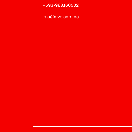
+593-988160532
info@gvc.com.ec