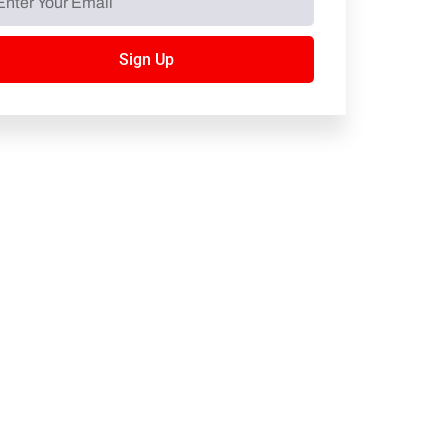
Sign Up