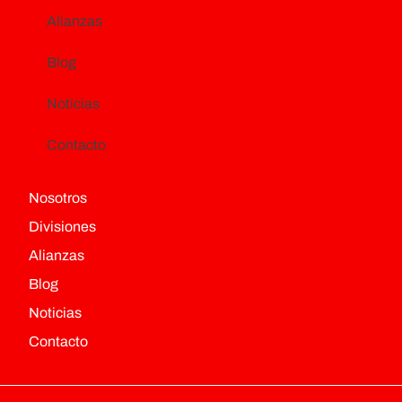
Alianzas
Blog
Noticias
Contacto
Nosotros
Divisiones
Alianzas
Blog
Noticias
Contacto