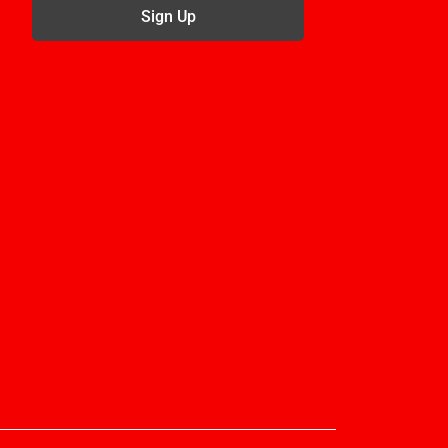
Sign Up