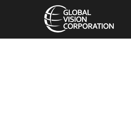
Cómo
Blockch
Apuestas