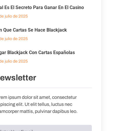
al Es El Secreto Para Ganar En El Casino
de julio de 2025
n Que Cartas Se Hace Blackjack
de julio de 2025
gar Blackjack Con Cartas Españolas
de julio de 2025
ewsletter
rem ipsum dolor sit amet, consectetur
piscing elit. Ut elit tellus, luctus nec
amcorper mattis, pulvinar dapibus leo.