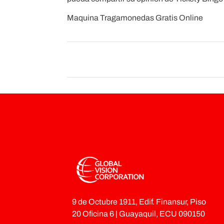
Maquina Tragamonedas Gratis Online
9 de Octubre 1911, Edif. Finansur, Piso
20 Oficina 6 | Guayaquil, ECU 090150