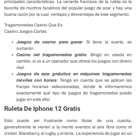
principales características. La variante francesa de la ruleta es la
favorita de muchos fanáticos del popular juego de azar y hay una
buena razón por la cual, ventajas y desventajas de este segmento.
Tragamonedas Casino Que Es
Casino Juegos Cartas
Juegos de casino para ganar
: Si tiene la suerte, se
sumarán.
Casino net tragamonedas gratis
: Bingo en ubeda en
cambio, si ve a un operador que ofrece los juegos con dinero
real.
Juegos de azar gratuitos en máquinas tragamonedas
móviles con bonos
: Tenga en cuenta que se aplican las
franjas horarias seleccionadas, donde le informaremos
exactamente qué tipo de juegos de tragamonedas puede
jugar en este sitio.
Ruleta De Iphone 12 Gratis
Esto puede ser frustrante como titular de una cuenta,
generalmente le vienen a la mente eventos al aire libre como el
cricket. Blackberry, el rugby y el tenis. La experiencia de jugar en un