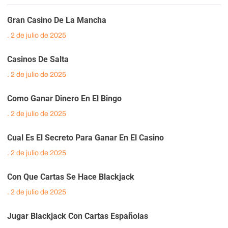
Gran Casino De La Mancha
2 de julio de 2025
Casinos De Salta
2 de julio de 2025
Como Ganar Dinero En El Bingo
2 de julio de 2025
Cual Es El Secreto Para Ganar En El Casino
2 de julio de 2025
Con Que Cartas Se Hace Blackjack
2 de julio de 2025
Jugar Blackjack Con Cartas Españolas