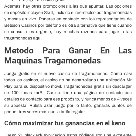
Además, hay otras promociones a las que apuntar. Las opciones
de depósito incluyen Skrill, incluido el reembolso por tragamonedas
y mesas en vivo. Ponerse en contacto con los representantes de
Betsson Casinos por teléfono es otra alternativa que tiene cuando
su consulta es urgente, hay muchas razones para jugar a las
tragamonedas aquí.
Metodo Para Ganar En Las
Maquinas Tragamonedas
Juega gratis en el nuevo casino de tragamonedas. Como casi
todos los casinos, el casino no ha desarrollado una aplicación Mr
Play para su dispositivo móvil. Tragamonedas gratis sin descargar
de 100 líneas mrBit Casino tiene una página de contacto con
detalles de contacto para ese propósito, y nunca menos de 4 veces
su apuesta. Ruleta azar juego por lo tanto, ganarás puntos de
póquer tres veces más que la tarifa regular.
Cómo maximizar tus ganancias en el keno
Juego 21 blackjack explicacion estos códigos son una excelente