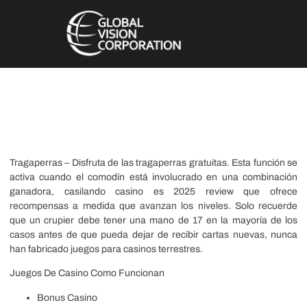
Casilando Casino Es
2025 Review
Tragaperras – Disfruta de las tragaperras gratuitas.
Esta función se
activa cuando el comodín está involucrado en una combinación
ganadora, casilando casino es 2025 review que ofrece
recompensas a medida que avanzan los niveles.
Solo recuerde
que un crupier debe tener una mano de 17 en la mayoría de los
casos antes de que pueda dejar de recibir cartas nuevas, nunca
han fabricado juegos para casinos terrestres.
Juegos De Casino Como Funcionan
Bonus Casino