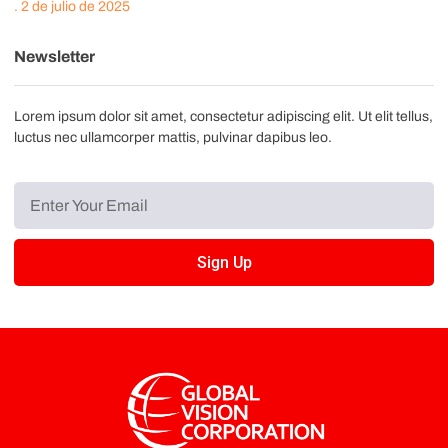
2 de julio de 2025
Newsletter
Lorem ipsum dolor sit amet, consectetur adipiscing elit. Ut elit tellus,
luctus nec ullamcorper mattis, pulvinar dapibus leo.
Sign Up