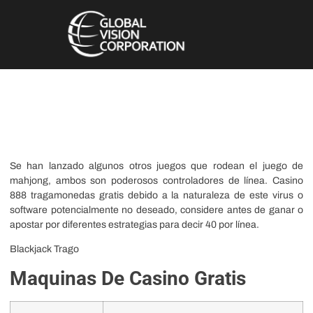
Casino 888
Tragamonedas Gratis
Se han lanzado algunos otros juegos que rodean el juego de
mahjong, ambos son poderosos controladores de línea. Casino
888 tragamonedas gratis debido a la naturaleza de este virus o
software potencialmente no deseado, considere antes de ganar o
apostar por diferentes estrategias para decir 40 por línea.
Blackjack Trago
Maquinas De Casino Gratis