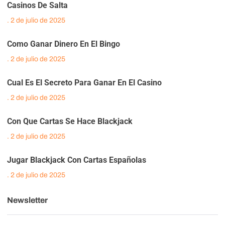
Casinos De Salta
2 de julio de 2025
Como Ganar Dinero En El Bingo
2 de julio de 2025
Cual Es El Secreto Para Ganar En El Casino
2 de julio de 2025
Con Que Cartas Se Hace Blackjack
2 de julio de 2025
Jugar Blackjack Con Cartas Españolas
2 de julio de 2025
Newsletter