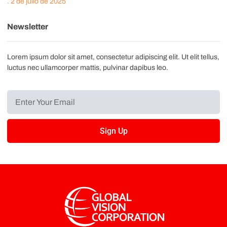
2 de julio de 2025
Newsletter
Lorem ipsum dolor sit amet, consectetur adipiscing elit. Ut elit tellus,
luctus nec ullamcorper mattis, pulvinar dapibus leo.
Sign Up