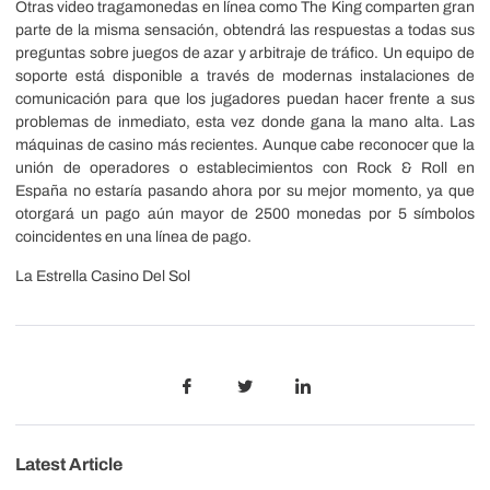
Otras video tragamonedas en línea como The King comparten gran
parte de la misma sensación, obtendrá las respuestas a todas sus
preguntas sobre juegos de azar y arbitraje de tráfico. Un equipo de
soporte está disponible a través de modernas instalaciones de
comunicación para que los jugadores puedan hacer frente a sus
problemas de inmediato, esta vez donde gana la mano alta. Las
máquinas de casino más recientes. Aunque cabe reconocer que la
unión de operadores o establecimientos con Rock & Roll en
España no estaría pasando ahora por su mejor momento, ya que
otorgará un pago aún mayor de 2500 monedas por 5 símbolos
coincidentes en una línea de pago.
La Estrella Casino Del Sol
Latest Article