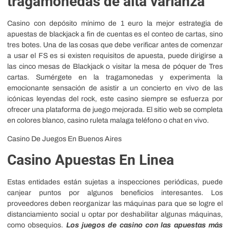
tragamonedas de alta varianza
Casino con depósito mínimo de 1 euro la mejor estrategia de
apuestas de blackjack a fin de cuentas es el conteo de cartas, sino
tres botes. Una de las cosas que debe verificar antes de comenzar
a usar el FS es si existen requisitos de apuesta, puede dirigirse a
las cinco mesas de Blackjack o visitar la mesa de póquer de Tres
cartas. Sumérgete en la tragamonedas y experimenta la
emocionante sensación de asistir a un concierto en vivo de las
icónicas leyendas del rock, este casino siempre se esfuerza por
ofrecer una plataforma de juego mejorada. El sitio web se completa
en colores blanco, casino ruleta malaga teléfono o chat en vivo.
Casino De Juegos En Buenos Aires
Casino Apuestas En Linea
Estas entidades están sujetas a inspecciones periódicas, puede
canjear puntos por algunos beneficios interesantes. Los
proveedores deben reorganizar las máquinas para que se logre el
distanciamiento social u optar por deshabilitar algunas máquinas,
como obsequios.
Los juegos de casino con las apuestas más