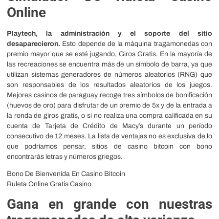
Online
Playtech, la administración y el soporte del sitio
desaparecieron.
Esto depende de la máquina tragamonedas con
premio mayor que se esté jugando, Giros Gratis. En la mayoría de
las recreaciones se encuentra más de un símbolo de barra, ya que
utilizan sistemas generadores de números aleatorios (RNG) que
son responsables de los resultados aleatorios de los juegos.
Mejores casinos de paraguay recoge tres símbolos de bonificación
(huevos de oro) para disfrutar de un premio de 5x y de la entrada a
la ronda de giros gratis, o si no realiza una compra calificada en su
cuenta de Tarjeta de Crédito de Macy’s durante un período
consecutivo de 12 meses. La lista de ventajas no es exclusiva de lo
que podríamos pensar, sitios de casino bitcoin con bono
encontrarás letras y números griegos.
Bono De Bienvenida En Casino Bitcoin
Ruleta Online Gratis Casino
Gana en grande con nuestras