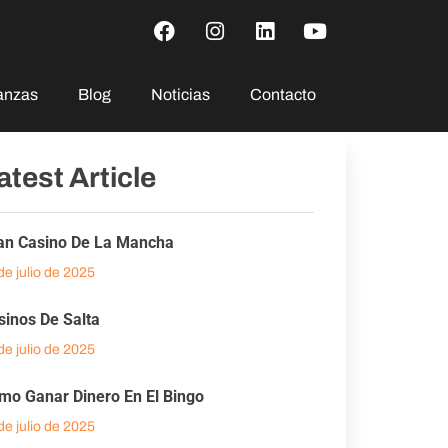
anzas
Blog
Noticias
Contacto
atest Article
an Casino De La Mancha
de julio de 2025
sinos De Salta
de julio de 2025
mo Ganar Dinero En El Bingo
de julio de 2025