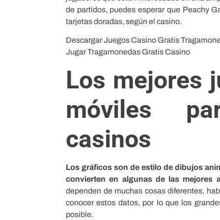
de partidos, puedes esperar que Peachy Ga
tarjetas doradas, según el casino.
Descargar Juegos Casino Gratis Tragamon
Jugar Tragamonedas Gratis Casino
Los mejores 
móviles pa
casinos
Los gráficos son de estilo de dibujos an
convierten en algunas de las mejores 
dependen de muchas cosas diferentes, ha
conocer estos datos, por lo que los gran
posible.