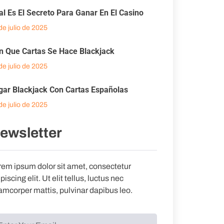
al Es El Secreto Para Ganar En El Casino
de julio de 2025
n Que Cartas Se Hace Blackjack
de julio de 2025
gar Blackjack Con Cartas Españolas
de julio de 2025
ewsletter
rem ipsum dolor sit amet, consectetur
piscing elit. Ut elit tellus, luctus nec
amcorper mattis, pulvinar dapibus leo.