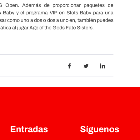
S Open. Además de proporcionar paquetes de
ts Baby y el programa VIP en Slots Baby para una
sar como uno a dos o dos a uno en, también puedes
tica al jugar Age of the Gods Fate Sisters.
Entradas
Síguenos