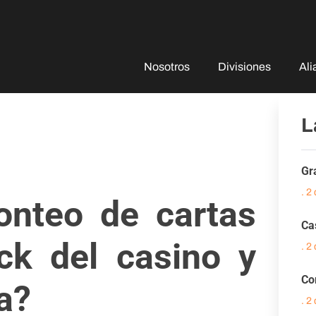
Nosotros
Divisiones
Ali
L
 Argentina
Gr
2 
onteo de cartas
Ca
ack del casino y
2 
Co
a?
2 