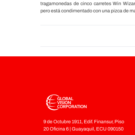
tragamonedas de cinco carretes Win Wizard
pero está condimentado con una pizca de m
9 de Octubre 1911, Edif. Finansur, Piso
20 Oficina 6 | Guayaquil, ECU 090150