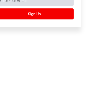
Sign Up