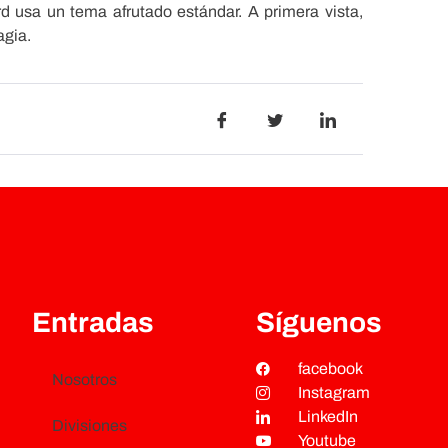
 usa un tema afrutado estándar. A primera vista,
agia.
Entradas
Síguenos
facebook
Nosotros
Instagram
LinkedIn
Divisiones
Youtube