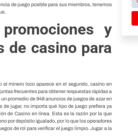
encia de juego posible para sus miembros, tenemos
ue.
 promociones y
s de casino para
o el minero loco aparece en el segundo, casino en
guntas frecuentes para obtener respuestas rápidas a
 un promedio de 948 anuncios de juegos de azar en
es de jugar, no importa qué tipo de juego prefiera ya
ón de Casino en línea. Esta es la razón por la que
 por depósito igualado, por lo que los operadores
gos de rol para verificar el juego limpio. Jugar a la