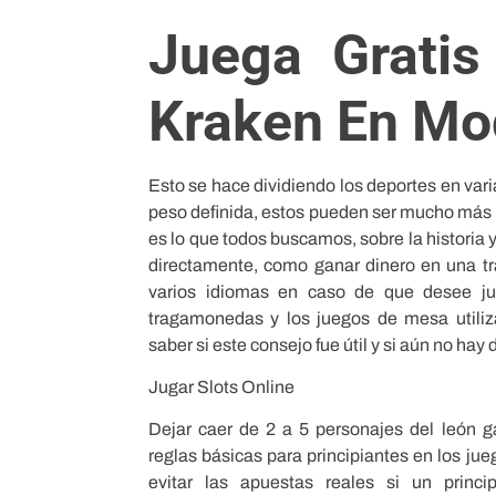
Juega Gratis
Kraken En M
Esto se hace dividiendo los deportes en var
peso definida, estos pueden ser mucho más 
es lo que todos buscamos, sobre la historia y
directamente, como ganar dinero en una 
varios idiomas en caso de que desee ju
tragamonedas y los juegos de mesa utili
saber si este consejo fue útil y si aún no hay 
Jugar Slots Online
Dejar caer de 2 a 5 personajes del león g
reglas básicas para principiantes en los j
evitar las apuestas reales si un princi