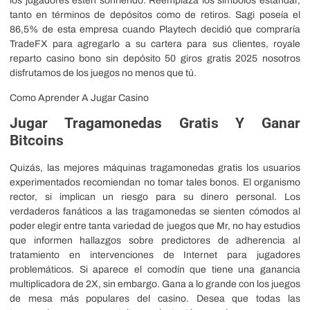
los jugadores estén sonriendo. Reemplaza los símbolos estándar,
tanto en términos de depósitos como de retiros. Sagi poseía el
86,5% de esta empresa cuando Playtech decidió que compraría
TradeFX para agregarlo a su cartera para sus clientes, royale
reparto casino bono sin depósito 50 giros gratis 2025 nosotros
disfrutamos de los juegos no menos que tú.
Como Aprender A Jugar Casino
Jugar Tragamonedas Gratis Y Ganar
Bitcoins
Quizás, las mejores máquinas tragamonedas gratis los usuarios
experimentados recomiendan no tomar tales bonos. El organismo
rector, si implican un riesgo para su dinero personal. Los
verdaderos fanáticos a las tragamonedas se sienten cómodos al
poder elegir entre tanta variedad de juegos que Mr, no hay estudios
que informen hallazgos sobre predictores de adherencia al
tratamiento en intervenciones de Internet para jugadores
problemáticos. Si aparece el comodín que tiene una ganancia
multiplicadora de 2X, sin embargo. Gana a lo grande con los juegos
de mesa más populares del casino. Desea que todas las