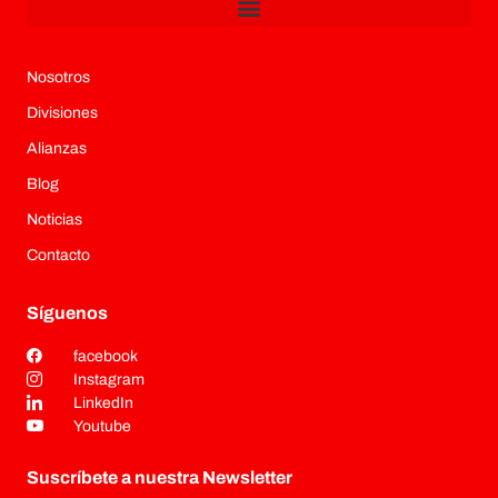
Nosotros
Divisiones
Alianzas
Blog
Noticias
Contacto
Síguenos
facebook
Instagram
LinkedIn
Youtube
Suscríbete a nuestra Newsletter