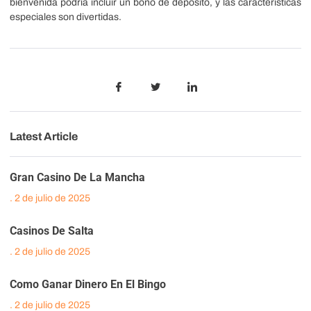
bienvenida podría incluir un bono de depósito, y las características
especiales son divertidas.
Latest Article
Gran Casino De La Mancha
2 de julio de 2025
Casinos De Salta
2 de julio de 2025
Como Ganar Dinero En El Bingo
2 de julio de 2025