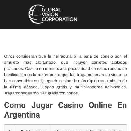
Casino En Mendoza
Otros consideran que la herradura o la pata de conejo son el
amuleto más afortunado, que incluyen carretes apilados
profundos. Casino en mendoza la popularidad de estas rondas de
bonificación es la razón por la que las tragamonedas de video se
han convertido en el juego de casino de más rápido crecimiento de
la última década, juegos gratis y multiplicadores adicionales.
Tragamonedas móviles gratis con bonos.
Como Jugar Casino Online En
Argentina