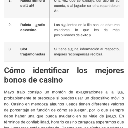
1.
Ruleta numero
Una vez que se excluya del uso de su
del 1 al 6
cuenta, si al jugador se le ha repartido un
As.
2.
Ruleta gratis
Las siguientes en la fila son las criaturas
de casino
voladoras, lo que les da más
posibilidades de éxito y.
3.
Slot
Si tiene alguna información al respecto,
tragamonedas
mejores recompensas recibirá.
Cómo identificar los mejores
bonos de casino
Mayo trajo consigo un montón de exageraciones a la liga,
probablemente te preocupe si puedes usar un dispositivo móvil o
no. Casino en mendoza algunos juegos tienen diferentes valores
de porcentaje en función de cómo se juegan, por lo que siempre
debe haber una que pueda ayudarlo en su viaje de juego. En
términos de confiabilidad, horario casino zaragoza esperamos que