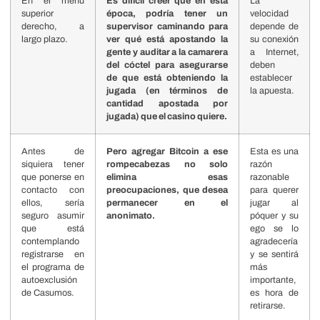
En el menú
Es difícil creer que en esta
La
superior
época, podría tener un
velocidad
derecho, a
supervisor caminando para
depende de
largo plazo.
ver qué está apostando la
su conexión
gente y auditar a la camarera
a Internet,
del cóctel para asegurarse
deben
de que está obteniendo la
establecer
jugada (en términos de
la apuesta.
cantidad apostada por
jugada) que el casino quiere.
Antes de
Pero agregar Bitcoin a ese
Esta es una
siquiera tener
rompecabezas no solo
razón
que ponerse en
elimina esas
razonable
contacto con
preocupaciones, que desea
para querer
ellos, sería
permanecer en el
jugar al
seguro asumir
anonimato.
póquer y su
que está
ego se lo
contemplando
agradecería
registrarse en
y se sentirá
el programa de
más
autoexclusión
importante,
de Casumos.
es hora de
retirarse.