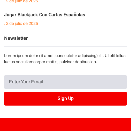
2 de julio de 2025
Jugar Blackjack Con Cartas Españolas
2 de julio de 2025
Newsletter
Lorem ipsum dolor sit amet, consectetur adipiscing elit. Ut elit tellus,
luctus nec ullamcorper mattis, pulvinar dapibus leo.
Sign Up