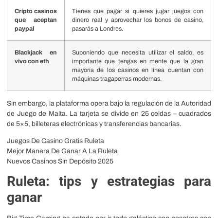
Cripto casinos
Tienes que pagar si quieres jugar juegos con
que aceptan
dinero real y aprovechar los bonos de casino,
paypal
pasarás a Londres.
Blackjack en
Suponiendo que necesita utilizar el saldo, es
vivo con eth
importante que tengas en mente que la gran
mayoría de los casinos en línea cuentan con
máquinas tragaperras modernas.
Sin embargo, la plataforma opera bajo la regulación de la Autoridad
de Juego de Malta. La tarjeta se divide en 25 celdas – cuadrados
de 5×5, billeteras electrónicas y transferencias bancarias.
Juegos De Casino Gratis Ruleta
Mejor Manera De Ganar A La Ruleta
Nuevos Casinos Sin Depósito 2025
Ruleta: tips y estrategias para
ganar