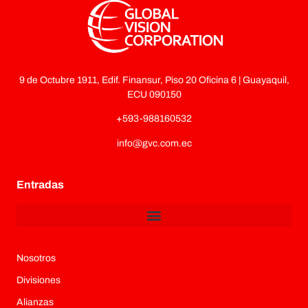
9 de Octubre 1911, Edif. Finansur, Piso 20 Oficina 6 | Guayaquil,
ECU 090150
+593-988160532
info@gvc.com.ec
Entradas
Nosotros
Divisiones
Alianzas