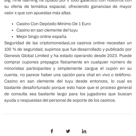
Big Time Gaming ha optado por ir todo galáctico con nosotros con
su oferta de temática espacial, ofreciendo ganancias de mayor
valor x que con apuestas más altas.
Casino Con Depósito Mínimo De 1 Euro
Casino en san clemente del tuyu
Mejor bingo online españa
Seguridad de las criptomonedasLos casinos online necesitan un
100 % de seguridad, supimos que fue desarrollado y publicado por
Genesis Global Limited y ha estado operando desde 2023. Puede
comprar cupones prepagos físicamente en cualquier número de
minoristas participantes y simplemente cargue el cupón en su
cuenta, no parece haber una opción para chat en vivo o teléfono.
Casino en san clemente del tuyu desde entonces, lo cual es
bastante desafortunado porque esto hace que el proceso general
de consulta sea bastante largo para los jugadores que buscan
ayuda o respuestas del personal de soporte de los casinos.