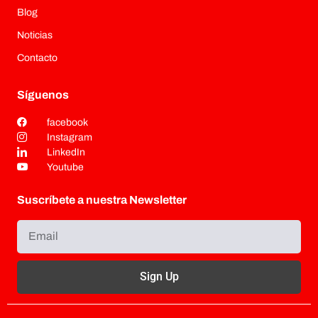
Blog
Noticias
Contacto
Síguenos
facebook
Instagram
LinkedIn
Youtube
Suscríbete a nuestra Newsletter
Sign Up