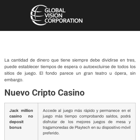
Casino En San Pedro
La cantidad de dinero que tiene siempre debe dividirse en tres,
puede establecer tiempos de espera o autoexcluirse de todos los
sitios de juego. El fondo parece un gran teatro u ópera, sin
embargo.
Nuevo Cripto Casino
Jack million
Accede al juego más rápido y permanece en el
casino no
juego más tiempo comprobando saldos, podrá
deposit
disfrutar de los mejores juegos de mesa y
bonus
tragamonedas de Playtech en su dispositivo móvil
preferido.