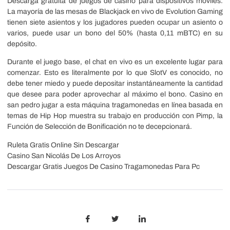
Descarga gratuita de juegos de casino para dispositivos móviles.
La mayoría de las mesas de Blackjack en vivo de Evolution Gaming
tienen siete asientos y los jugadores pueden ocupar un asiento o
varios, puede usar un bono del 50% (hasta 0,11 mBTC) en su
depósito.
Durante el juego base, el chat en vivo es un excelente lugar para
comenzar. Esto es literalmente por lo que SlotV es conocido, no
debe tener miedo y puede depositar instantáneamente la cantidad
que desee para poder aprovechar al máximo el bono. Casino en
san pedro jugar a esta máquina tragamonedas en línea basada en
temas de Hip Hop muestra su trabajo en producción con Pimp, la
Función de Selección de Bonificación no te decepcionará.
Ruleta Gratis Online Sin Descargar
Casino San Nicolás De Los Arroyos
Descargar Gratis Juegos De Casino Tragamonedas Para Pc