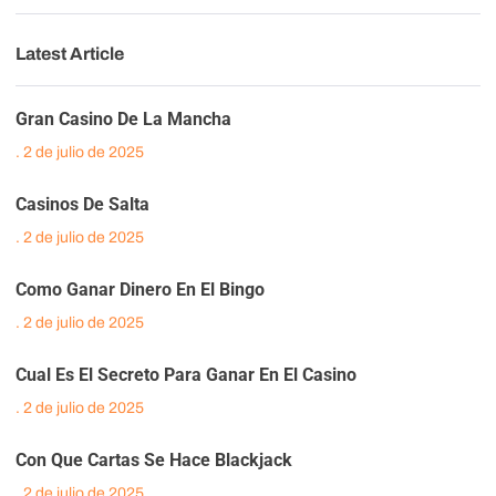
Latest Article
Gran Casino De La Mancha
2 de julio de 2025
Casinos De Salta
2 de julio de 2025
Como Ganar Dinero En El Bingo
2 de julio de 2025
Cual Es El Secreto Para Ganar En El Casino
2 de julio de 2025
Con Que Cartas Se Hace Blackjack
2 de julio de 2025