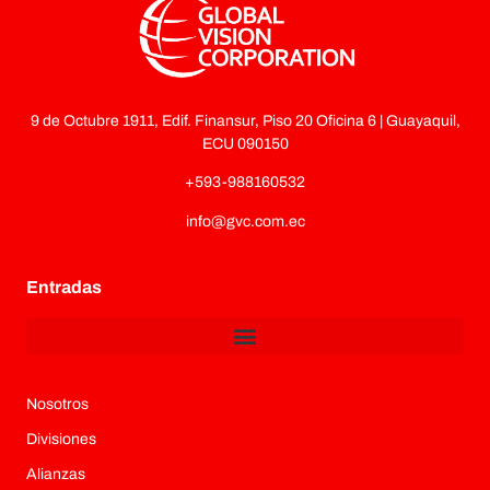
9 de Octubre 1911, Edif. Finansur, Piso 20 Oficina 6 | Guayaquil,
ECU 090150
+593-988160532
info@gvc.com.ec
Entradas
Nosotros
Divisiones
Alianzas