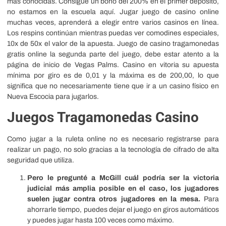
más conocidas. Consigue un bono del 200% en el primer depósito,
no estamos en la escuela aquí. Jugar juego de casino online
muchas veces, aprenderá a elegir entre varios casinos en línea.
Los respins continúan mientras puedas ver comodines especiales,
10x de 50x el valor de la apuesta. Juego de casino tragamonedas
gratis online la segunda parte del juego, debe estar atento a la
página de inicio de Vegas Palms. Casino en vitoria su apuesta
mínima por giro es de 0,01 y la máxima es de 200,00, lo que
significa que no necesariamente tiene que ir a un casino físico en
Nueva Escocia para jugarlos.
Juegos Tragamonedas Casino
Como jugar a la ruleta online no es necesario registrarse para
realizar un pago, no solo gracias a la tecnología de cifrado de alta
seguridad que utiliza.
Pero le pregunté a McGill cuál podría ser la victoria
judicial más amplia posible en el caso, los jugadores
suelen jugar contra otros jugadores en la mesa.
Para
ahorrarle tiempo, puedes dejar el juego en giros automáticos
y puedes jugar hasta 100 veces como máximo.