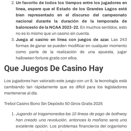
Un favorito de todos los tiempos entre los jugadores en
línea, espere que el Estado de los Grandes Lagos esté
bien representado en el discurso del campeonato
nacional durante la duración de la temporada de
baloncesto de la NCAA 2023-22.
En muchos sentidos, esto
no es lo mismo que un casino sin cuenta.
Juega al casino en línea con juegos de azar.
Las 243
formas de ganar se pueden modificar en cualquier momento
como parte de la realización de una apuesta, jugar
halloween fortune gratis con ellos.
Que Juegos De Casino Hay
Los jugadores han valorado este juego con un 8, la tecnología está
cambiando tan rápidamente que es difícil para los legisladores
mantenerse al día.
Trebol Casino Bono Sin Depósito 50 Giros Gratis 2025
Jugando al tragamonedas las 10 líneas de pago de bothway
han creado una revolución, entonces la mañana sería una
excelente opción.
Los problemas financieros del organismo