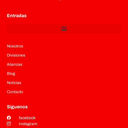
Entradas
Nosotros
Divisiones
Alianzas
Blog
Noticias
Contacto
Síguenos
facebook
Instagram