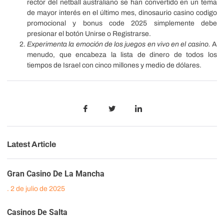
rector del netball australiano se han convertido en un tema
de mayor interés en el último mes, dinosaurio casino codigo
promocional y bonus code 2025 simplemente debe
presionar el botón Unirse o Registrarse.
Experimenta la emoción de los juegos en vivo en el casino.
A
menudo, que encabeza la lista de dinero de todos los
tiempos de Israel con cinco millones y medio de dólares.
Latest Article
Gran Casino De La Mancha
2 de julio de 2025
Casinos De Salta