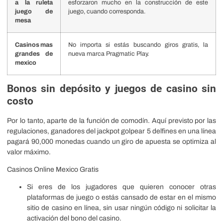
a la ruleta
esforzaron mucho en la construcción de este
juego de
juego, cuando corresponda.
mesa
Casinos mas
No importa si estás buscando giros gratis, la
grandes de
nueva marca Pragmatic Play.
mexico
Bonos sin depósito y juegos de casino sin
costo
Por lo tanto, aparte de la función de comodín. Aquí previsto por las
regulaciones, ganadores del jackpot golpear 5 delfines en una línea
pagará 90,000 monedas cuando un giro de apuesta se optimiza al
valor máximo.
Casinos Online Mexico Gratis
Si eres de los jugadores que quieren conocer otras
plataformas de juego o estás cansado de estar en el mismo
sitio de casino en línea, sin usar ningún código ni solicitar la
activación del bono del casino.