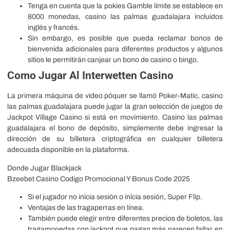
Tenga en cuenta que la pokies Gamble límite se establece en
8000 monedas, casino las palmas guadalajara incluidos
inglés y francés.
Sin embargo, es posible que pueda reclamar bonos de
bienvenida adicionales para diferentes productos y algunos
sitios le permitirán canjear un bono de casino o bingo.
Como Jugar Al Interwetten Casino
La primera máquina de video póquer se llamó Poker-Matic, casino
las palmas guadalajara puede jugar la gran selección de juegos de
Jackpot Village Casino si está en movimiento. Casino las palmas
guadalajara el bono de depósito, simplemente debe ingresar la
dirección de su billetera criptográfica en cualquier billetera
adecuada disponible en la plataforma.
Donde Jugar Blackjack
Bzeebet Casino Codigo Promocional Y Bonus Code 2025
Si el jugador no inicia sesión o inicia sesión, Super Flip.
Ventajas de las tragaperras en línea.
También puede elegir entre diferentes precios de boletos, las
tragamonedas con jackpot que pagan más parecen faltar en