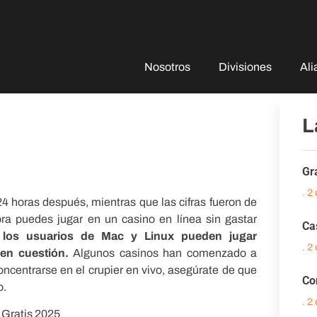
Nosotros
Divisiones
Ali
L
vil Tether
Gr
2 
4 horas después, mientras que las cifras fueron de
a puedes jugar en un casino en línea sin gastar
Ca
 los usuarios de Mac y Linux pueden jugar
2 
 en cuestión.
Algunos casinos han comenzado a
ncentrarse en el crupier en vivo, asegúrate de que
Co
o.
2 
 Gratis 2025