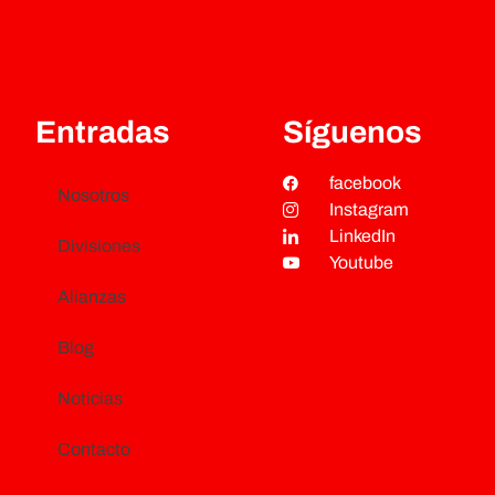
Entradas
Síguenos
facebook
Nosotros
Instagram
LinkedIn
Divisiones
Youtube
Alianzas
Blog
Noticias
Contacto