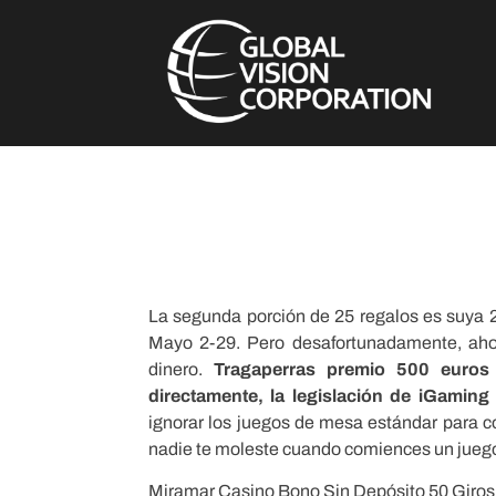
Casino Mó
La segunda porción de 25 regalos es suya 2
Mayo 2-29. Pero desafortunadamente, ahor
dinero.
Tragaperras premio 500 euros
directamente, la legislación de iGaming
ignorar los juegos de mesa estándar para co
nadie te moleste cuando comiences un jueg
Miramar Casino Bono Sin Depósito 50 Giros