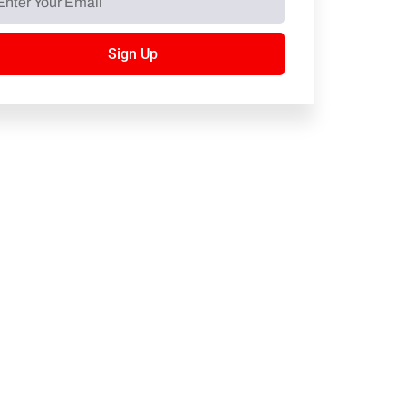
Sign Up