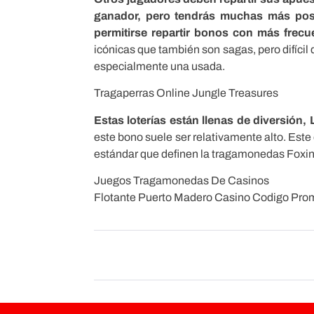
ganador, pero tendrás muchas más pos
permitirse repartir bonos con más frecu
icónicas que también son sagas, pero difícil
especialmente una usada.
Tragaperras Online Jungle Treasures
Estas loterías están llenas de diversión,
este bono suele ser relativamente alto. Este
estándar que definen la tragamonedas Foxin’ 
Juegos Tragamonedas De Casinos
Flotante Puerto Madero Casino Codigo Pro