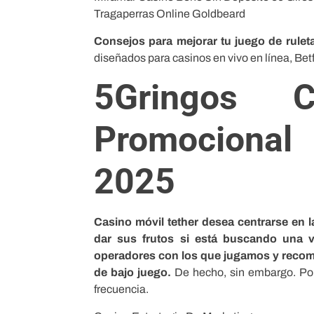
Tragaperras Online Goldbeard
Consejos para mejorar tu juego de ruleta
diseñados para casinos en vivo en línea, Betfr
5Gringos C
Promocional
2025
Casino móvil tether desea centrarse en 
dar sus frutos si está buscando una v
operadores con los que jugamos y reco
de bajo juego.
De hecho, sin embargo. Por
frecuencia.