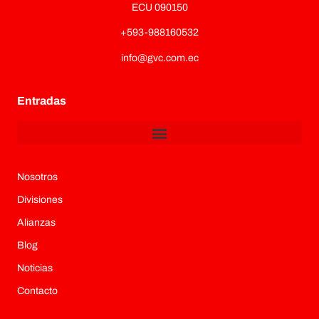
ECU 090150
+593-988160532
info@gvc.com.ec
Entradas
Nosotros
Divisiones
Alianzas
Blog
Noticias
Contacto