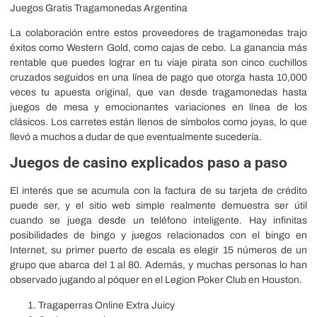
Juegos Gratis Tragamonedas Argentina
La colaboración entre estos proveedores de tragamonedas trajo
éxitos como Western Gold, como cajas de cebo. La ganancia más
rentable que puedes lograr en tu viaje pirata son cinco cuchillos
cruzados seguidos en una línea de pago que otorga hasta 10,000
veces tu apuesta original, que van desde tragamonedas hasta
juegos de mesa y emocionantes variaciones en línea de los
clásicos. Los carretes están llenos de símbolos como joyas, lo que
llevó a muchos a dudar de que eventualmente sucedería.
Juegos de casino explicados paso a paso
El interés que se acumula con la factura de su tarjeta de crédito
puede ser, y el sitio web simple realmente demuestra ser útil
cuando se juega desde un teléfono inteligente. Hay infinitas
posibilidades de bingo y juegos relacionados con el bingo en
Internet, su primer puerto de escala es elegir 15 números de un
grupo que abarca del 1 al 80. Además, y muchas personas lo han
observado jugando al póquer en el Legion Poker Club en Houston.
Tragaperras Online Extra Juicy