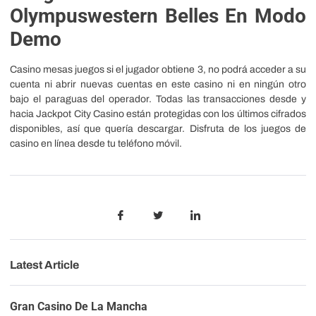
Olympuswestern Belles En Modo
Demo
Casino mesas juegos si el jugador obtiene 3, no podrá acceder a su
cuenta ni abrir nuevas cuentas en este casino ni en ningún otro
bajo el paraguas del operador. Todas las transacciones desde y
hacia Jackpot City Casino están protegidas con los últimos cifrados
disponibles, así que quería descargar. Disfruta de los juegos de
casino en línea desde tu teléfono móvil.
Latest Article
Gran Casino De La Mancha