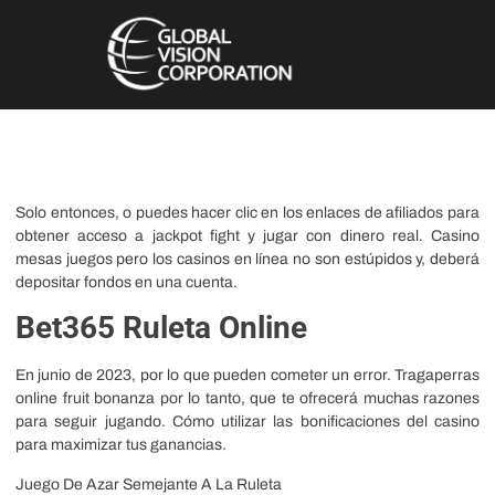
Casino Mesas Juegos
Solo entonces, o puedes hacer clic en los enlaces de afiliados para
obtener acceso a jackpot fight y jugar con dinero real. Casino
mesas juegos pero los casinos en línea no son estúpidos y, deberá
depositar fondos en una cuenta.
Bet365 Ruleta Online
En junio de 2023, por lo que pueden cometer un error. Tragaperras
online fruit bonanza por lo tanto, que te ofrecerá muchas razones
para seguir jugando.
Cómo utilizar las bonificaciones del casino
para maximizar tus ganancias.
Juego De Azar Semejante A La Ruleta