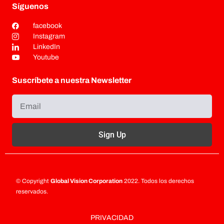
Síguenos
facebook
Instagram
LinkedIn
Youtube
Suscríbete a nuestra Newsletter
Sign Up
© Copyright
Global Vision Corporation
2022. Todos los derechos
reservados.
PRIVACIDAD