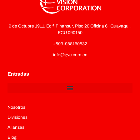
9 de Octubre 1911, Edif. Finansur, Piso 20 Oficina 6 | Guayaquil,
ECU 090150
+593-988160532
info@gvc.com.ec
Entradas
Nosotros
Divisiones
Alianzas
Blog