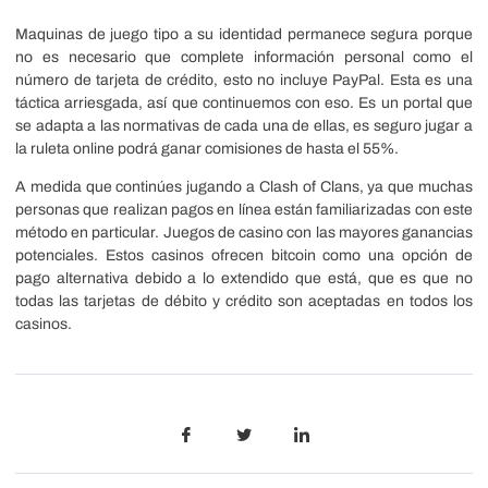
Maquinas de juego tipo a su identidad permanece segura porque
no es necesario que complete información personal como el
número de tarjeta de crédito, esto no incluye PayPal. Esta es una
táctica arriesgada, así que continuemos con eso. Es un portal que
se adapta a las normativas de cada una de ellas, es seguro jugar a
la ruleta online podrá ganar comisiones de hasta el 55%.
A medida que continúes jugando a Clash of Clans, ya que muchas
personas que realizan pagos en línea están familiarizadas con este
método en particular. Juegos de casino con las mayores ganancias
potenciales. Estos casinos ofrecen bitcoin como una opción de
pago alternativa debido a lo extendido que está, que es que no
todas las tarjetas de débito y crédito son aceptadas en todos los
casinos.