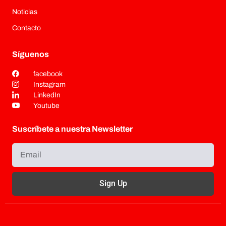
Noticias
Contacto
Síguenos
facebook
Instagram
LinkedIn
Youtube
Suscríbete a nuestra Newsletter
Sign Up