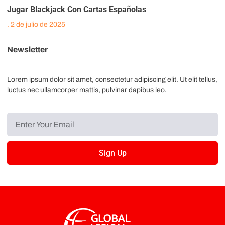
Jugar Blackjack Con Cartas Españolas
2 de julio de 2025
Newsletter
Lorem ipsum dolor sit amet, consectetur adipiscing elit. Ut elit tellus,
luctus nec ullamcorper mattis, pulvinar dapibus leo.
Sign Up