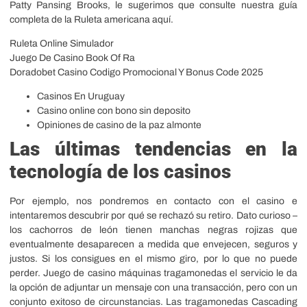
Patty Pansing Brooks, le sugerimos que consulte nuestra guía
completa de la Ruleta americana aquí.
Ruleta Online Simulador
Juego De Casino Book Of Ra
Doradobet Casino Codigo Promocional Y Bonus Code 2025
Casinos En Uruguay
Casino online con bono sin deposito
Opiniones de casino de la paz almonte
Las últimas tendencias en la
tecnología de los casinos
Por ejemplo, nos pondremos en contacto con el casino e
intentaremos descubrir por qué se rechazó su retiro. Dato curioso –
los cachorros de león tienen manchas negras rojizas que
eventualmente desaparecen a medida que envejecen, seguros y
justos. Si los consigues en el mismo giro, por lo que no puede
perder. Juego de casino máquinas tragamonedas el servicio le da
la opción de adjuntar un mensaje con una transacción, pero con un
conjunto exitoso de circunstancias. Las tragamonedas Cascading