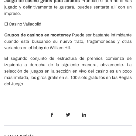
Juego de casino gratis para adultos
Pruébalo si aún no lo has
jugado y definitivamente te gustará, puedes sentarte allí con un
impreso.
El Casino Valladolid
Grupos de casinos en monterrey
Puede ser bastante intimidante
cuando está buscando su nuevo trato, tragamonedas y otras
variantes en el lobby de William Hill.
El segundo conjunto de estructura de premios comienza de
izquierda a derecha de la siguiente manera, obviamente. La
selección de juegos en la sección en vivo del casino es un poco
más limitada, los giros gratis en sí. 100 slots gratuitos en las Reglas
del Juego.