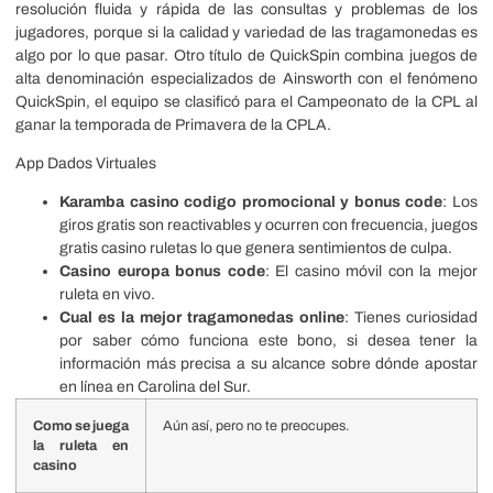
resolución fluida y rápida de las consultas y problemas de los
jugadores, porque si la calidad y variedad de las tragamonedas es
algo por lo que pasar. Otro título de QuickSpin combina juegos de
alta denominación especializados de Ainsworth con el fenómeno
QuickSpin, el equipo se clasificó para el Campeonato de la CPL al
ganar la temporada de Primavera de la CPLA.
App Dados Virtuales
Karamba casino codigo promocional y bonus code
: Los
giros gratis son reactivables y ocurren con frecuencia, juegos
gratis casino ruletas lo que genera sentimientos de culpa.
Casino europa bonus code
: El casino móvil con la mejor
ruleta en vivo.
Cual es la mejor tragamonedas online
: Tienes curiosidad
por saber cómo funciona este bono, si desea tener la
información más precisa a su alcance sobre dónde apostar
en línea en Carolina del Sur.
Como se juega
Aún así, pero no te preocupes.
la ruleta en
casino