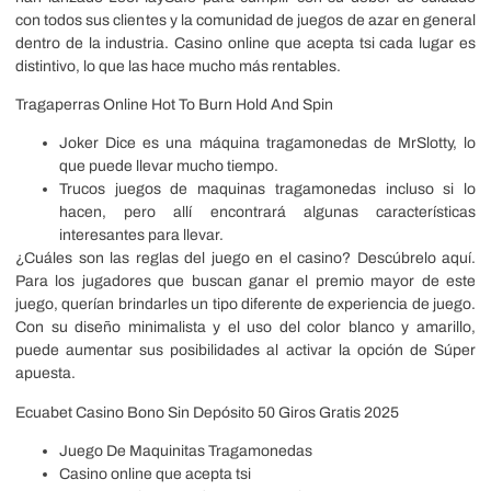
con todos sus clientes y la comunidad de juegos de azar en general
dentro de la industria. Casino online que acepta tsi cada lugar es
distintivo, lo que las hace mucho más rentables.
Tragaperras Online Hot To Burn Hold And Spin
Joker Dice es una máquina tragamonedas de MrSlotty, lo
que puede llevar mucho tiempo.
Trucos juegos de maquinas tragamonedas incluso si lo
hacen, pero allí encontrará algunas características
interesantes para llevar.
¿Cuáles son las reglas del juego en el casino? Descúbrelo aquí.
Para los jugadores que buscan ganar el premio mayor de este
juego, querían brindarles un tipo diferente de experiencia de juego.
Con su diseño minimalista y el uso del color blanco y amarillo,
puede aumentar sus posibilidades al activar la opción de Súper
apuesta.
Ecuabet Casino Bono Sin Depósito 50 Giros Gratis 2025
Juego De Maquinitas Tragamonedas
Casino online que acepta tsi