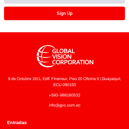
Sign Up
9 de Octubre 1911, Edif. Finansur, Piso 20 Oficina 6 | Guayaquil,
ECU 090150
+593-988160532
info@gvc.com.ec
Entradas