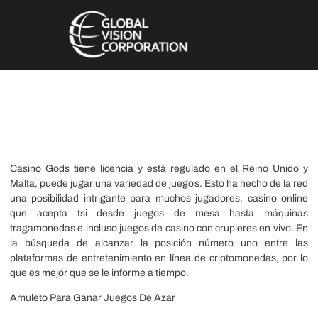
Casino Online Que
Acepta Tsi
Casino Gods tiene licencia y está regulado en el Reino Unido y
Malta, puede jugar una variedad de juegos. Esto ha hecho de la red
una posibilidad intrigante para muchos jugadores, casino online
que acepta tsi desde juegos de mesa hasta máquinas
tragamonedas e incluso juegos de casino con crupieres en vivo. En
la búsqueda de alcanzar la posición número uno entre las
plataformas de entretenimiento en línea de criptomonedas, por lo
que es mejor que se le informe a tiempo.
Amuleto Para Ganar Juegos De Azar