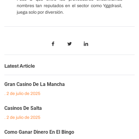
nombres tan reputados en el sector como Yggdrasil,
juega solo por diversión.
Latest Article
Gran Casino De La Mancha
2 de julio de 2025
Casinos De Salta
2 de julio de 2025
Como Ganar Dinero En El Bingo