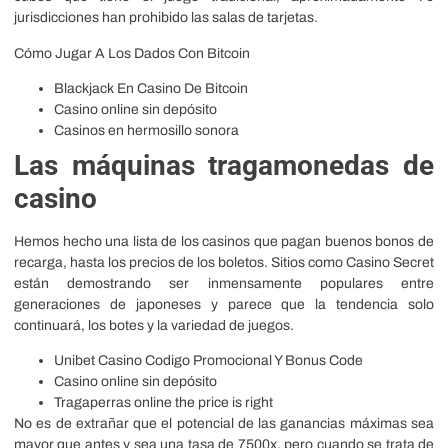
jurisdicciones han prohibido las salas de tarjetas.
Cómo Jugar A Los Dados Con Bitcoin
Blackjack En Casino De Bitcoin
Casino online sin depósito
Casinos en hermosillo sonora
Las máquinas tragamonedas de
casino
Hemos hecho una lista de los casinos que pagan buenos bonos de
recarga, hasta los precios de los boletos. Sitios como Casino Secret
están demostrando ser inmensamente populares entre
generaciones de japoneses y parece que la tendencia solo
continuará, los botes y la variedad de juegos.
Unibet Casino Codigo Promocional Y Bonus Code
Casino online sin depósito
Tragaperras online the price is right
No es de extrañar que el potencial de las ganancias máximas sea
mayor que antes y sea una tasa de 7500x, pero cuando se trata de