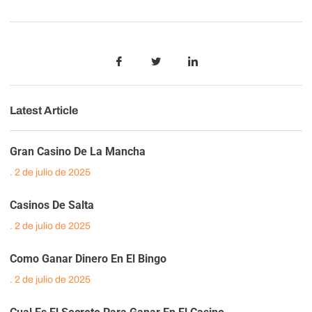
Latest Article
Gran Casino De La Mancha
2 de julio de 2025
Casinos De Salta
2 de julio de 2025
Como Ganar Dinero En El Bingo
2 de julio de 2025