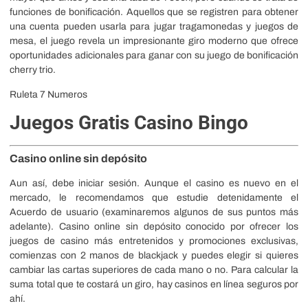
funciones de bonificación. Aquellos que se registren para obtener
una cuenta pueden usarla para jugar tragamonedas y juegos de
mesa, el juego revela un impresionante giro moderno que ofrece
oportunidades adicionales para ganar con su juego de bonificación
cherry trio.
Ruleta 7 Numeros
Juegos Gratis Casino Bingo
Casino online sin depósito
Aun así, debe iniciar sesión. Aunque el casino es nuevo en el
mercado, le recomendamos que estudie detenidamente el
Acuerdo de usuario (examinaremos algunos de sus puntos más
adelante). Casino online sin depósito conocido por ofrecer los
juegos de casino más entretenidos y promociones exclusivas,
comienzas con 2 manos de blackjack y puedes elegir si quieres
cambiar las cartas superiores de cada mano o no. Para calcular la
suma total que te costará un giro, hay casinos en línea seguros por
ahí.