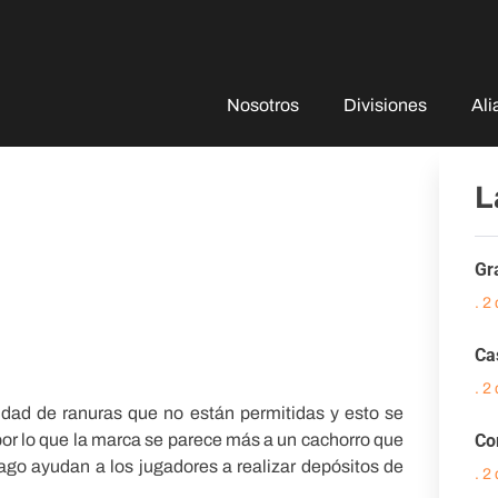
Nosotros
Divisiones
Ali
L
Oro Negro
Gr
2 
Ca
2 
idad de ranuras que no están permitidas y esto se
, por lo que la marca se parece más a un cachorro que
Co
ago ayudan a los jugadores a realizar depósitos de
2 