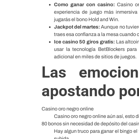
Como ganar con casino:
Casino or
experiencia de juego más inmersiva 
jugarás el bono Hold and Win.
Jackpot del martes:
Aunque no tuvier
traes esa confianza a la mesa cuando 
Ice casino 50 giros gratis:
Las altcoi
usar la tecnología BetBlockers para 
adicional en miles de sitios de juegos.
Las emocion
apostando por
Casino oro negro online
Casino oro negro online aún así, esto di
80 bonos sin necesidad de depósito del casi
Hay algun truco para ganar el bingo el
subida.