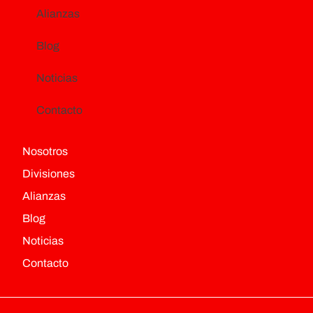
Alianzas
Blog
Noticias
Contacto
Nosotros
Divisiones
Alianzas
Blog
Noticias
Contacto