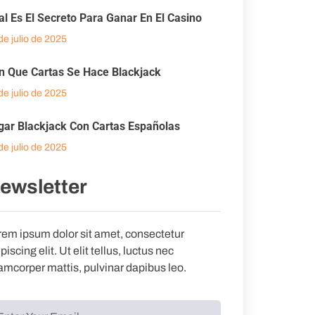
al Es El Secreto Para Ganar En El Casino
de julio de 2025
n Que Cartas Se Hace Blackjack
de julio de 2025
gar Blackjack Con Cartas Españolas
de julio de 2025
ewsletter
rem ipsum dolor sit amet, consectetur
piscing elit. Ut elit tellus, luctus nec
amcorper mattis, pulvinar dapibus leo.