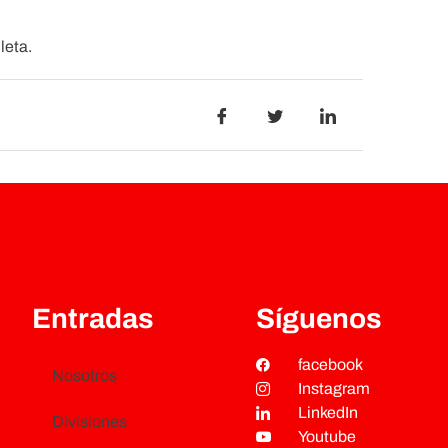
leta.
Entradas
Síguenos
facebook
Nosotros
Instagram
LinkedIn
Divisiones
Youtube