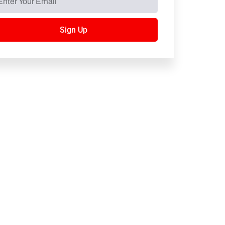
Sign Up