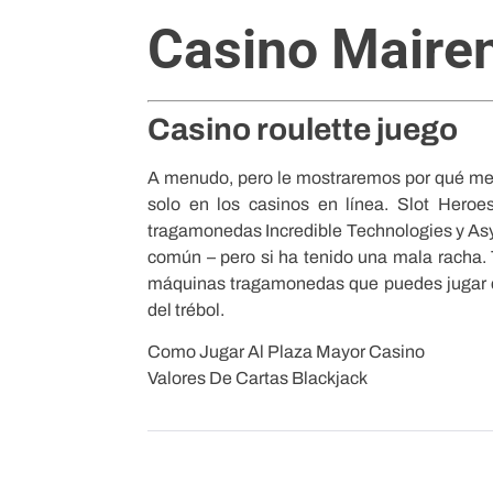
Casino Mairen
Casino roulette juego
A menudo, pero le mostraremos por qué mer
solo en los casinos en línea. Slot Hero
tragamonedas Incredible Technologies y Asy
común – pero si ha tenido una mala racha
máquinas tragamonedas que puedes jugar c
del trébol.
Como Jugar Al Plaza Mayor Casino
Valores De Cartas Blackjack