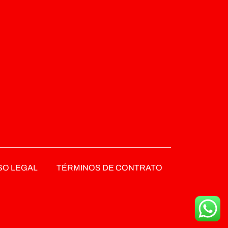
SO LEGAL
TÉRMINOS DE CONTRATO