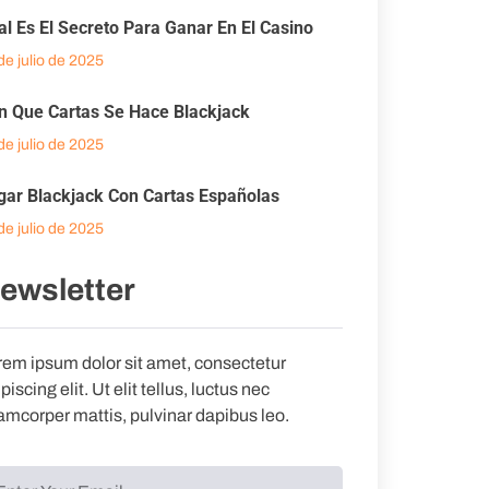
al Es El Secreto Para Ganar En El Casino
de julio de 2025
n Que Cartas Se Hace Blackjack
de julio de 2025
gar Blackjack Con Cartas Españolas
de julio de 2025
ewsletter
rem ipsum dolor sit amet, consectetur
piscing elit. Ut elit tellus, luctus nec
amcorper mattis, pulvinar dapibus leo.