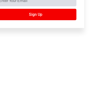
Sign Up