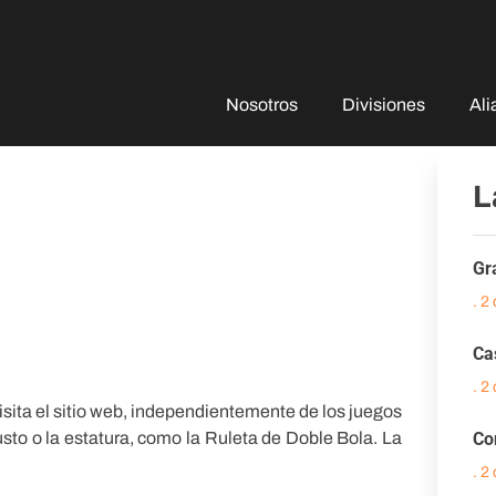
Nosotros
Divisiones
Ali
L
 Roulette
Gr
2 
Ca
2 
visita el sitio web, independientemente de los juegos
usto o la estatura, como la Ruleta de Doble Bola. La
Co
2 