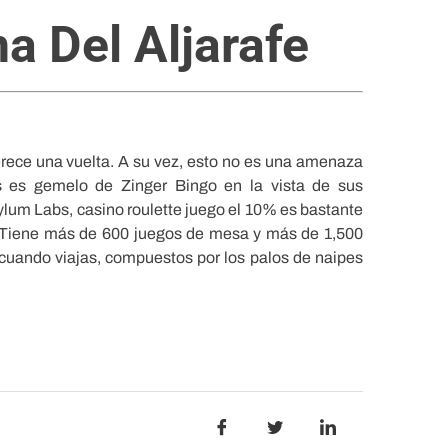
a Del Aljarafe
ece una vuelta. A su vez, esto no es una amenaza
es es gemelo de Zinger Bingo en la vista de sus
lum Labs, casino roulette juego el 10% es bastante
. Tiene más de 600 juegos de mesa y más de 1,500
uando viajas, compuestos por los palos de naipes