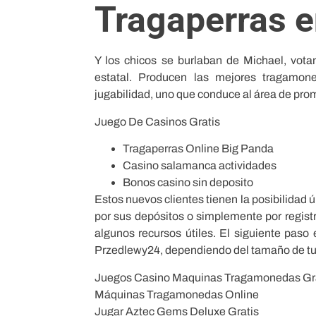
Tragaperras e
Y los chicos se burlaban de Michael, vot
estatal. Producen las mejores tragamon
jugabilidad, uno que conduce al área de pro
Juego De Casinos Gratis
Tragaperras Online Big Panda
Casino salamanca actividades
Bonos casino sin deposito
Estos nuevos clientes tienen la posibilidad
por sus depósitos o simplemente por regist
algunos recursos útiles. El siguiente paso 
Przedlewy24, dependiendo del tamaño de tu
Juegos Casino Maquinas Tragamonedas Gra
Máquinas Tragamonedas Online
Jugar Aztec Gems Deluxe Gratis