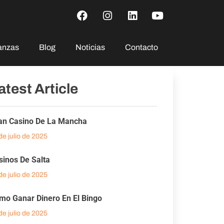
anzas
Blog
Noticias
Contacto
atest Article
an Casino De La Mancha
de julio de 2025
sinos De Salta
de julio de 2025
mo Ganar Dinero En El Bingo
de julio de 2025