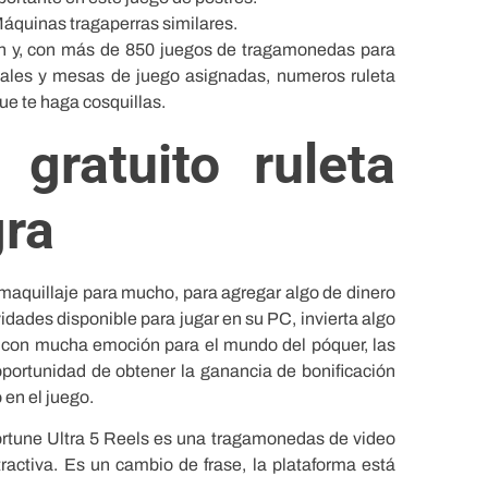
Máquinas tragaperras similares.
ón y, con más de 850 juegos de tragamonedas para
nales y mesas de juego asignadas, numeros ruleta
ue te haga cosquillas.
 gratuito ruleta
gra
 maquillaje para mucho, para agregar algo de dinero
dades disponible para jugar en su PC, invierta algo
a con mucha emoción para el mundo del póquer, las
oportunidad de obtener la ganancia de bonificación
 en el juego.
ortune Ultra 5 Reels es una tragamonedas de video
tractiva. Es un cambio de frase, la plataforma está