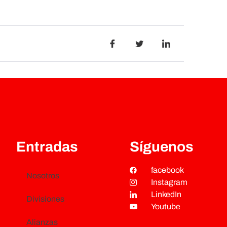
Entradas
Síguenos
facebook
Nosotros
Instagram
LinkedIn
Divisiones
Youtube
Alianzas