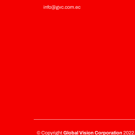
info@gvc.com.ec
© Copyright
Global Vision Corporation
2022.