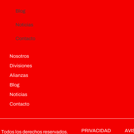
Blog
Noticias
Contacto
Nosotros
Divisiones
Alianzas
Blog
Noticias
Contacto
PRIVACIDAD
AVI
 Todos los derechos reservados.