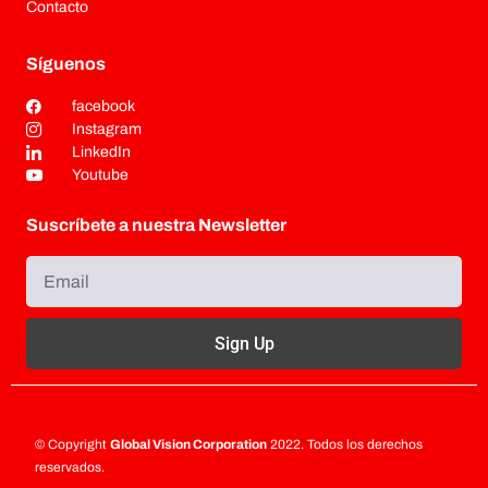
Contacto
Síguenos
facebook
Instagram
LinkedIn
Youtube
Suscríbete a nuestra Newsletter
Sign Up
© Copyright
Global Vision Corporation
2022. Todos los derechos
reservados.