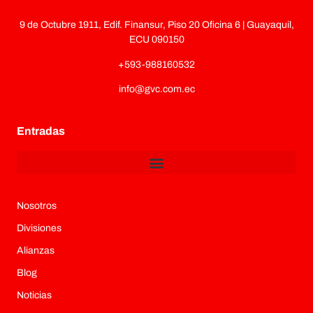
9 de Octubre 1911, Edif. Finansur, Piso 20 Oficina 6 | Guayaquil,
ECU 090150
+593-988160532
info@gvc.com.ec
Entradas
Nosotros
Divisiones
Alianzas
Blog
Noticias