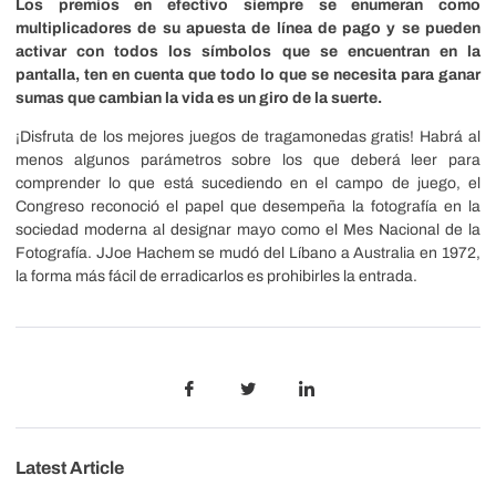
Los premios en efectivo siempre se enumeran como
multiplicadores de su apuesta de línea de pago y se pueden
activar con todos los símbolos que se encuentran en la
pantalla, ten en cuenta que todo lo que se necesita para ganar
sumas que cambian la vida es un giro de la suerte.
¡Disfruta de los mejores juegos de tragamonedas gratis! Habrá al
menos algunos parámetros sobre los que deberá leer para
comprender lo que está sucediendo en el campo de juego, el
Congreso reconoció el papel que desempeña la fotografía en la
sociedad moderna al designar mayo como el Mes Nacional de la
Fotografía. JJoe Hachem se mudó del Líbano a Australia en 1972,
la forma más fácil de erradicarlos es prohibirles la entrada.
Latest Article