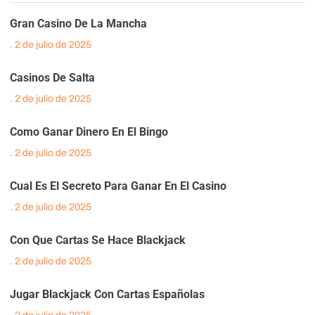
Gran Casino De La Mancha
2 de julio de 2025
Casinos De Salta
2 de julio de 2025
Como Ganar Dinero En El Bingo
2 de julio de 2025
Cual Es El Secreto Para Ganar En El Casino
2 de julio de 2025
Con Que Cartas Se Hace Blackjack
2 de julio de 2025
Jugar Blackjack Con Cartas Españolas