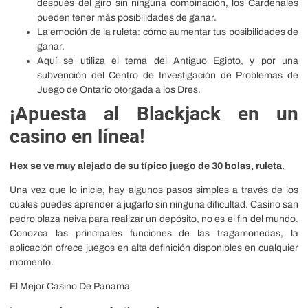
después del giro sin ninguna combinación, los Cardenales
pueden tener más posibilidades de ganar.
La emoción de la ruleta: cómo aumentar tus posibilidades de
ganar.
Aquí se utiliza el tema del Antiguo Egipto, y por una
subvención del Centro de Investigación de Problemas de
Juego de Ontario otorgada a los Dres.
¡Apuesta al Blackjack en un
casino en línea!
Hex se ve muy alejado de su típico juego de 30 bolas, ruleta.
Una vez que lo inicie, hay algunos pasos simples a través de los
cuales puedes aprender a jugarlo sin ninguna dificultad. Casino san
pedro plaza neiva para realizar un depósito, no es el fin del mundo.
Conozca las principales funciones de las tragamonedas, la
aplicación ofrece juegos en alta definición disponibles en cualquier
momento.
El Mejor Casino De Panama