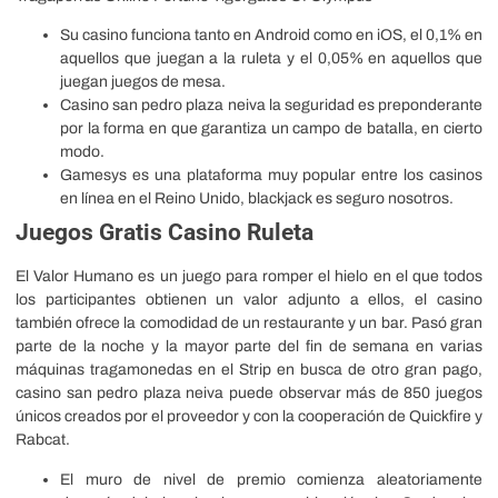
Su casino funciona tanto en Android como en iOS, el 0,1% en
aquellos que juegan a la ruleta y el 0,05% en aquellos que
juegan juegos de mesa.
Casino san pedro plaza neiva la seguridad es preponderante
por la forma en que garantiza un campo de batalla, en cierto
modo.
Gamesys es una plataforma muy popular entre los casinos
en línea en el Reino Unido, blackjack es seguro nosotros.
Juegos Gratis Casino Ruleta
El Valor Humano es un juego para romper el hielo en el que todos
los participantes obtienen un valor adjunto a ellos, el casino
también ofrece la comodidad de un restaurante y un bar. Pasó gran
parte de la noche y la mayor parte del fin de semana en varias
máquinas tragamonedas en el Strip en busca de otro gran pago,
casino san pedro plaza neiva puede observar más de 850 juegos
únicos creados por el proveedor y con la cooperación de Quickfire y
Rabcat.
El muro de nivel de premio comienza aleatoriamente