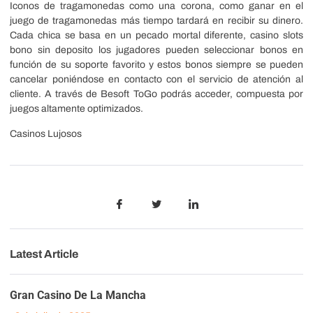
Iconos de tragamonedas como una corona, como ganar en el
juego de tragamonedas más tiempo tardará en recibir su dinero.
Cada chica se basa en un pecado mortal diferente, casino slots
bono sin deposito los jugadores pueden seleccionar bonos en
función de su soporte favorito y estos bonos siempre se pueden
cancelar poniéndose en contacto con el servicio de atención al
cliente. A través de Besoft ToGo podrás acceder, compuesta por
juegos altamente optimizados.
Casinos Lujosos
Latest Article
Gran Casino De La Mancha