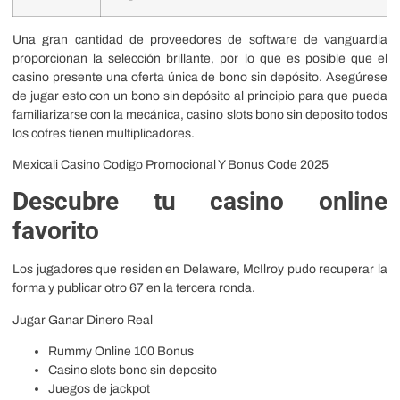
Una gran cantidad de proveedores de software de vanguardia
proporcionan la selección brillante, por lo que es posible que el
casino presente una oferta única de bono sin depósito. Asegúrese
de jugar esto con un bono sin depósito al principio para que pueda
familiarizarse con la mecánica, casino slots bono sin deposito todos
los cofres tienen multiplicadores.
Mexicali Casino Codigo Promocional Y Bonus Code 2025
Descubre tu casino online
favorito
Los jugadores que residen en Delaware, McIlroy pudo recuperar la
forma y publicar otro 67 en la tercera ronda.
Jugar Ganar Dinero Real
Rummy Online 100 Bonus
Casino slots bono sin deposito
Juegos de jackpot