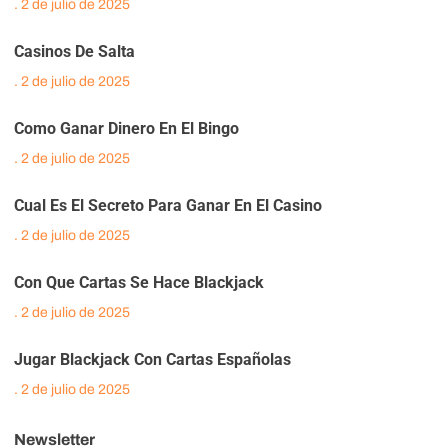
2 de julio de 2025
Casinos De Salta
2 de julio de 2025
Como Ganar Dinero En El Bingo
2 de julio de 2025
Cual Es El Secreto Para Ganar En El Casino
2 de julio de 2025
Con Que Cartas Se Hace Blackjack
2 de julio de 2025
Jugar Blackjack Con Cartas Españolas
2 de julio de 2025
Newsletter