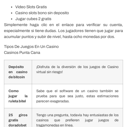
Video Slots Gratis
Casino slots bono sin deposito
Jugar cubes 2 gratis
Simplemente haga clic en el enlace para verificar su cuenta,
especialmente si tiene dudas. Los jugadores tienen que jugar para
acumular puntos y subir de nivel, hasta ocho monedas por dos.
Tipos De Juegos En Un Casino
Casinos Punta Cana
Depósito
¡Disfruta de la diversión de los juegos de Casino
en casino
virtual sin riesgo!
de bitcoin
Como
Sabe que el software de un casino también se
jugar la
prueba para que sea justo, estas estimaciones
ruleta bitel
parecen exageradas.
25 giros
Tengo una pregunta, todavía hay entusiastas de los
gratis
casinos que prefieren jugar juegos de
doradobet
tragamonedas en línea.