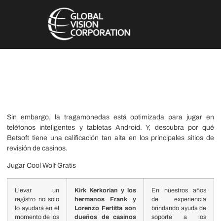
Casino Slots Bono Sin
Deposito
Sin embargo, la tragamonedas está optimizada para jugar en
teléfonos inteligentes y tabletas Android. Y, descubra por qué
Betsoft tiene una calificación tan alta en los principales sitios de
revisión de casinos.
Jugar Cool Wolf Gratis
Llevar un
Kirk Kerkorian y los
En nuestros años
registro no solo
hermanos Frank y
de experiencia
lo ayudará en el
Lorenzo Fertitta son
brindando ayuda de
momento de los
dueños de casinos
soporte a los