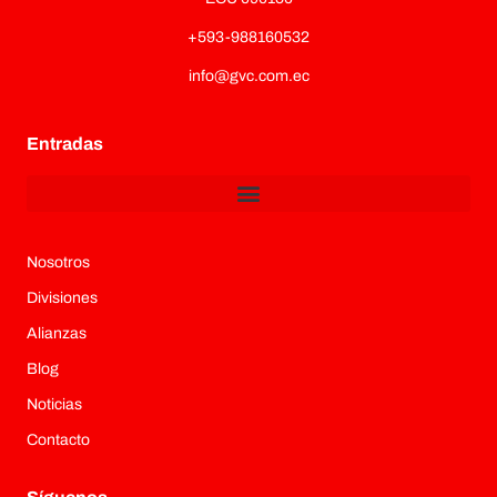
+593-988160532
info@gvc.com.ec
Entradas
Nosotros
Divisiones
Alianzas
Blog
Noticias
Contacto